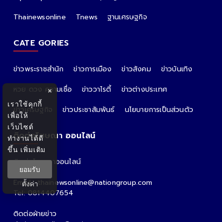
Thainewsonline
Tnews
ฐานเศรษฐกิจ
CATE GORIES
ข่าวพระราชสำนัก
ข่าวการเมือง
ข่าวสังคม
ข่าวบันเทิง
หวย ดวง ความเชื่อ
ข่าววาไรตี้
ข่าวต่างประเทศ
×
เราใช้คุกกี้
ข่าวเศรษฐกิจ
ข่าวประชาสัมพันธ์
นโยบายการเป็นส่วนตัว
เพื่อให้
เว็บไซต์
ติดต่อโฆษณา ออนไลน์
ทำงานได้ดี
ขึ้น
เพิ่มเติม
ติดต่อโฆษณาออนไลน์
ยอมรับ
คุณอ้อ
Email : thainewsonline@nationgroup.com
ตั้งค่า
Tel: 0814407654
ติดต่อฝ่ายข่าว