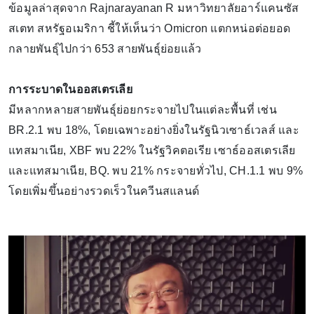
ข้อมูลล่าสุดจาก Rajnarayanan R มหาวิทยาลัยอาร์แคนซัส
สเตท สหรัฐอเมริกา ชี้ให้เห็นว่า Omicron แตกหน่อต่อยอด
กลายพันธุ์ไปกว่า 653 สายพันธุ์ย่อยแล้ว
การระบาดในออสเตรเลีย
มีหลากหลายสายพันธุ์ย่อยกระจายไปในแต่ละพื้นที่ เช่น
BR.2.1 พบ 18%, โดยเฉพาะอย่างยิ่งในรัฐนิวเซาธ์เวลส์ และ
แทสมาเนีย, XBF พบ 22% ในรัฐวิคตอเรีย เซาธ์ออสเตรเลีย
และแทสมาเนีย, BQ. พบ 21% กระจายทั่วไป, CH.1.1 พบ 9%
โดยเพิ่มขึ้นอย่างรวดเร็วในควีนสแลนด์