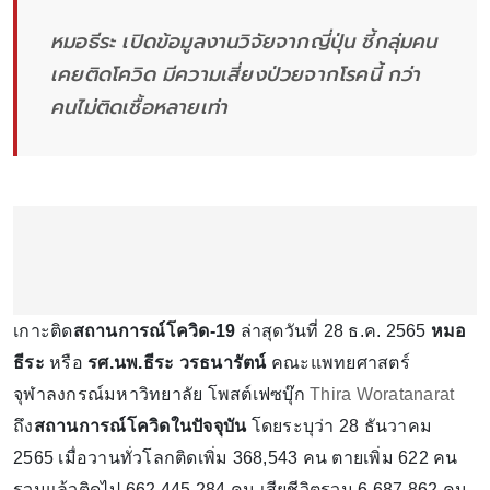
หมอธีระ เปิดข้อมูลงานวิจัยจากญี่ปุ่น ชี้กลุ่มคน
เคยติดโควิด มีความเสี่ยงป่วยจากโรคนี้ กว่า
คนไม่ติดเชื้อหลายเท่า
เกาะติด
สถานการณ์โควิด-19
ล่าสุดวันที่ 28 ธ.ค. 2565
หมอ
ธีระ
หรือ
รศ.นพ.ธีระ วรธนารัตน์
คณะแพทยศาสตร์
จุฬาลงกรณ์มหาวิทยาลัย โพสต์เฟซบุ๊ก
Thira Woratanarat
ถึง
สถานการณ์โควิดในปัจจุบัน
โดยระบุว่า 28 ธันวาคม
2565 เมื่อวานทั่วโลกติดเพิ่ม 368,543 คน ตายเพิ่ม 622 คน
รวมแล้วติดไป 662,445,284 คน เสียชีวิตรวม 6,687,862 คน