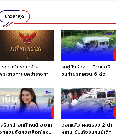
ข่าวล่าสุด
ประกาศโปรดเกล้าฯ
รถตู้นักร้อง - นักดนตรี
พระราชทานยศข้าราชการ
ชนท้ายรถเครน 6 ล้อ
ในพระองค์ 19 ราย
สภาพรถแทบไม่เหลือซาก
เสริมหน้าอกที่ไหนดี อยาก
ออกแล้ว ผลตรวจ 2 น้า
อกสวยชัดควรเลือกโรง
หลาน ขับเก๋งชนศูนย์เด็ก