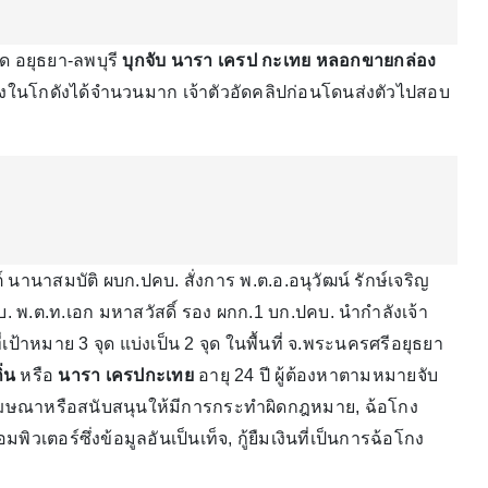
ุด อยุธยา-ลพบุรี
บุกจับ นารา เครป กะเทย
หลอกขายกล่อง
งในโกดังได้จำนวนมาก เจ้าตัวอัดคลิปก่อนโดนส่งตัวไปสอบ
ต์ นานาสมบัติ ผบก.ปคบ. สั่งการ พ.ต.อ.อนุวัฒน์ รักษ์เจริญ
. พ.ต.ท.เอก มหาสวัสดิ์ รอง ผกก.1 บก.ปคบ. นำกำลังเจ้า
่เป้าหมาย 3 จุด แบ่งเป็น 2 จุด ในพื้นที่ จ.พระนครศรีอยุธยา
ิ่น
หรือ
นารา เครปกะเทย
อายุ 24 ปี ผู้ต้องหาตามหมายจับ
 "โฆษณาหรือสนับสนุนให้มีการกระทำผิดกฎหมาย, ฉ้อโกง
ตอร์ซึ่งข้อมูลอันเป็นเท็จ, กู้ยืมเงินที่เป็นการฉ้อโกง