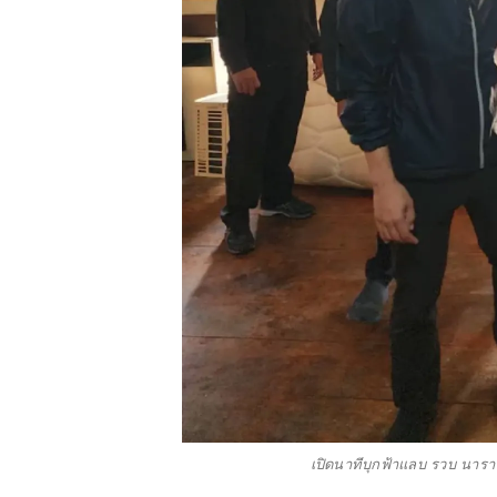
เปิดนาทีบุกฟ้าแลบ รวบ นารา