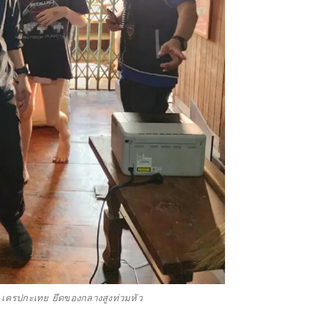
 เครปกะเทย ยึดของกลางสูงท่วมหัว