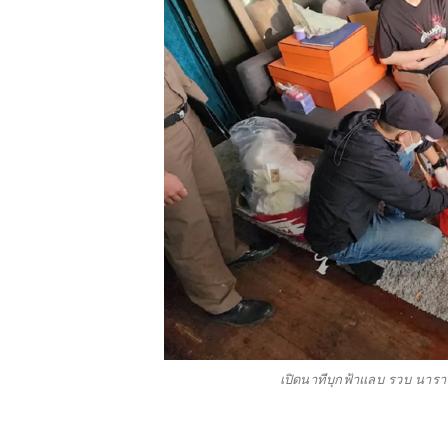
เปิดนาทีบุกฟ้าแลบ รวบ นารา