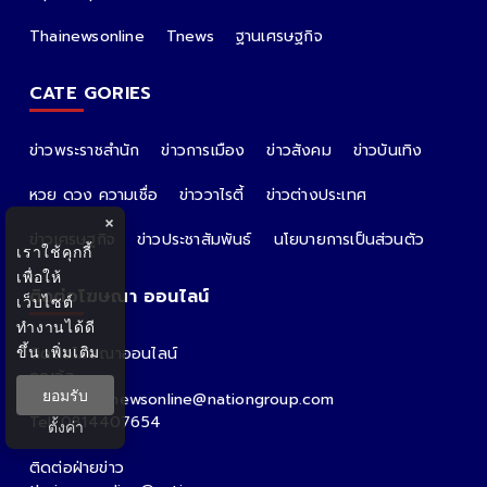
Thainewsonline
Tnews
ฐานเศรษฐกิจ
CATE GORIES
ข่าวพระราชสำนัก
ข่าวการเมือง
ข่าวสังคม
ข่าวบันเทิง
หวย ดวง ความเชื่อ
ข่าววาไรตี้
ข่าวต่างประเทศ
×
ข่าวเศรษฐกิจ
ข่าวประชาสัมพันธ์
นโยบายการเป็นส่วนตัว
เราใช้คุกกี้
เพื่อให้
ติดต่อโฆษณา ออนไลน์
เว็บไซต์
ทำงานได้ดี
ขึ้น
เพิ่มเติม
ติดต่อโฆษณาออนไลน์
คุณอ้อ
ยอมรับ
Email : thainewsonline@nationgroup.com
Tel: 0814407654
ตั้งค่า
ติดต่อฝ่ายข่าว