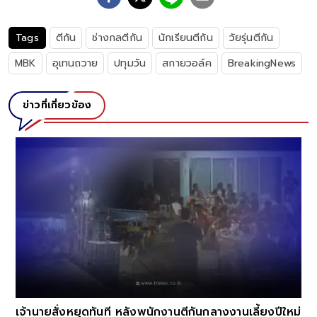
Tags
ตีกัน
ช่างกลตีกัน
นักเรียนตีกัน
วัยรุ่นตีกัน
MBK
อุเทนถวาย
ปทุมวัน
สกายวอล์ค
BreakingNews
ข่าวที่เกี่ยวข้อง
เมายับผับปิดตี
เทศกิจหิ้วปีก
่งหยุดทันที หลังพนักงานตีกันกลางงานเลี้ยงปีใหม่