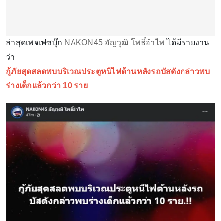
ล่าสุดเพจเฟซบุ๊ก
NAKON45 อัญวุฒิ โพธิ์อำไพ
ได้มีรายงาน
ว่า
กู้ภัยสุดสลดพบบริเวณประตูหนีไฟด้านหลังรถบัสดังกล่าวพบ
ร่างเด็กแล้วกว่า 10 ราย