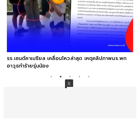
รร.เซนต์คาเบรียล เคลื่อนไหวล่าสุด เหตุคลิปภาพนร.พก
อาวุธทำร้ายรุ่นน้อง