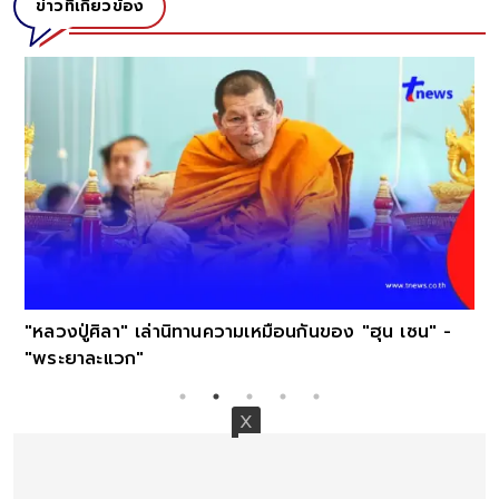
ข่าวที่เกี่ยวข้อง
"หลวงปู่ศิลา" เล่านิทานความเหมือนกันของ "ฮุน เซน" -
"พระยาละแวก"