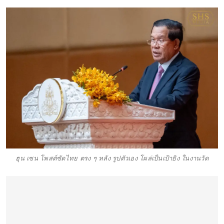
ฮุน เซน โพสต์ซัดไทย ตรง ๆ หลัง รูปตัวเอง โผล่เป็นเป้ายิง ในงานวัด