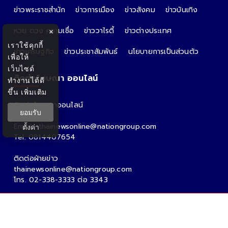
ข่าวพระราชสำนัก
ข่าวการเมือง
ข่าวสังคม
ข่าวบันเทิง
หวย ดวง ความเชื่อ
ข่าววาไรตี้
ข่าวต่างประเทศ
×
เราใช้คุกกี้
ข่าวเศรษฐกิจ
ข่าวประชาสัมพันธ์
นโยบายการเป็นส่วนตัว
เพื่อให้
เว็บไซต์
ติดต่อโฆษณา ออนไลน์
ทำงานได้ดี
ขึ้น
เพิ่มเติม
ติดต่อโฆษณาออนไลน์
ยอมรับ
คุณอ้อ
Email : thainewsonline@nationgroup.com
ตั้งค่า
Tel: 0814407654
ติดต่อฝ่ายข่าว
thainewsonline@nationgroup.com
โทร. 02-338-3333 ต่อ 3343