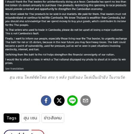
ฮุน เซน โพสต์ซัดไทย ตรง ๆ หลัง รูปตัวเอง โผล่เป็นเป้ายิง ในงานวัด
Tags
ฮุน เซน
ข่าวสังคม