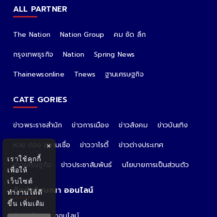
ALL PARTNER
The Nation
Nation Group
คม ชัด ลึก
กรุงเทพธุรกิจ
Nation
Spring News
Thainewsonline
Tnews
ฐานเศรษฐกิจ
CATE GORIES
ข่าวพระราชสำนัก
ข่าวการเมือง
ข่าวสังคม
ข่าวบันเทิง
หวย ดวง ความเชื่อ
ข่าววาไรตี้
ข่าวต่างประเทศ
×
เราใช้คุกกี้
ข่าวเศรษฐกิจ
ข่าวประชาสัมพันธ์
นโยบายการเป็นส่วนตัว
เพื่อให้
เว็บไซต์
ติดต่อโฆษณา ออนไลน์
ทำงานได้ดี
ขึ้น
เพิ่มเติม
ติดต่อโฆษณาออนไลน์