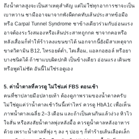
ถึงน้ำตาลสูงจะเป็นสาเหตุสำคัญ แต่ไม่ใช่ทุกอาการชาจะเป็น
เบาหวาน ชามืออาจมาจากพังผืดกดทับเส้นประสาทข้อมือ
หรือ Carpal Tunnel Syndrome ชาข้างเดียวร่วมกับอ่อนแรง
อาจต้องระวังสมองหรือเส้นประสาทถูกกด ชาจากคอหรือ
หลังเสื่อมก็ทำให้ร้าวลงแขนขาได้ นอกจากนี้ยังมีสาเหตุจาก
ขาดวิตามิน B12, ไทรอยด์ต่ำ, ไตเสื่อม, แอลกอฮอล์ หรือยา
บางชนิดได้ ถ้าชาแบบผิดปกติ เป็นข้างเดียว อ่อนแรง เดินเซ
หรือพูดไม่ชัด อันนี้ไม่ใช่รอดูเอง
5. ค่าน้ำตาลที่ควรดู ไม่ใช่แค่ FBS ตอนเช้า
คนที่ชาปลายมือปลายเท้า ต้องดูภาพรวมของน้ำตาลครับ
ไม่ใช่ดูแค่ว่าน้ำตาลเช้าวันนี้เท่าไหร่ ควรดู HbA1c เพื่อเห็น
ภาพน้ำตาลเฉลี่ย 2–3 เดือน และถ้าเป็นคนกินแล้วง่วง หิวไว
ใจสั่น หรือสงสัยน้ำตาลพุ่งหลังมื้อ ควรดูน้ำตาลหลังอาหาร
ด้วย เพราะน้ำตาลที่พุ่ง ๆ ลง ๆ บ่อย ๆ ก็ทำร้ายเส้นเลือดเล็ก