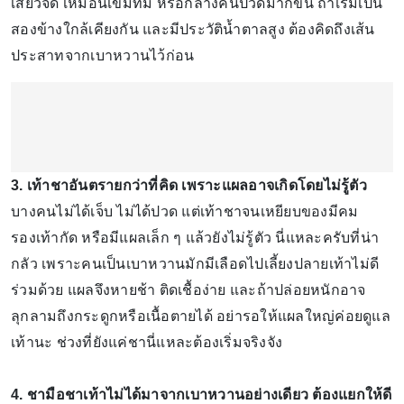
เสียวจี๊ด เหมือนเข็มทิ่ม หรือกลางคืนปวดมากขึ้น ถ้าเริ่มเป็น
สองข้างใกล้เคียงกัน และมีประวัติน้ำตาลสูง ต้องคิดถึงเส้น
ประสาทจากเบาหวานไว้ก่อน
3. เท้าชาอันตรายกว่าที่คิด เพราะแผลอาจเกิดโดยไม่รู้ตัว
บางคนไม่ได้เจ็บ ไม่ได้ปวด แต่เท้าชาจนเหยียบของมีคม
รองเท้ากัด หรือมีแผลเล็ก ๆ แล้วยังไม่รู้ตัว นี่แหละครับที่น่า
กลัว เพราะคนเป็นเบาหวานมักมีเลือดไปเลี้ยงปลายเท้าไม่ดี
ร่วมด้วย แผลจึงหายช้า ติดเชื้อง่าย และถ้าปล่อยหนักอาจ
ลุกลามถึงกระดูกหรือเนื้อตายได้ อย่ารอให้แผลใหญ่ค่อยดูแล
เท้านะ ช่วงที่ยังแค่ชานี่แหละต้องเริ่มจริงจัง
4. ชามือชาเท้าไม่ได้มาจากเบาหวานอย่างเดียว ต้องแยกให้ดี