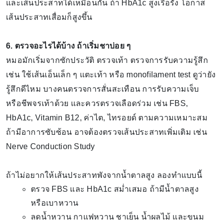
และเส้นประสาทได้เหมือนกัน ถ้า HbA1c สูงเรื้อรัง โอกาส
เส้นประสาทเสื่อมก็สูงขึ้น
6. ตรวจอะไรได้บ้าง ถ้าเริ่มชาบ่อย ๆ
หมอมักเริ่มจากซักประวัติ ตรวจเท้า ตรวจการรับความรู้สึก
เช่น ใช้เส้นเอ็นเล็ก ๆ แตะเท้า หรือ monofilament test ดูว่ายัง
รู้สึกดีไหม บางคนตรวจการสั่นสะเทือน การรับความเจ็บ
หรือชีพจรเท้าด้วย และควรตรวจเลือดร่วม เช่น FBS,
HbA1c, Vitamin B12, ค่าไต, ไทรอยด์ ตามความเหมาะสม
ถ้ามีอาการซับซ้อน อาจต้องตรวจเส้นประสาทเพิ่มเติม เช่น
Nerve Conduction Study
ถ้าไม่อยากให้เส้นประสาทพังจากน้ำตาลสูง ลองทำแบบนี้
ตรวจ FBS และ HbA1c สม่ำเสมอ ถ้ามีน้ำตาลสูง
หรือเบาหวาน
ลดน้ำหวาน กาแฟหวาน ชาเย็น น้ำผลไม้ และขนม