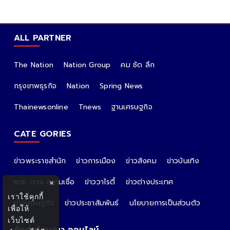
ALL PARTNER
The Nation
Nation Group
คม ชัด ลึก
กรุงเทพธุรกิจ
Nation
Spring News
Thainewsonline
Tnews
ฐานเศรษฐกิจ
CATE GORIES
ข่าวพระราชสำนัก
ข่าวการเมือง
ข่าวสังคม
ข่าวบันเทิง
หวย ดวง ความเชื่อ
ข่าววาไรตี้
ข่าวต่างประเทศ
×
เราใช้คุกกี้
ข่าวเศรษฐกิจ
ข่าวประชาสัมพันธ์
นโยบายการเป็นส่วนตัว
เพื่อให้
เว็บไซต์
ติดต่อโฆษณา ออนไลน์