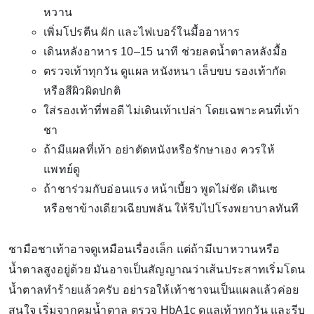
หวาน
เพิ่มโปรตีน ผัก และไฟเบอร์ในมื้ออาหาร
เดินหลังอาหาร 10–15 นาที ช่วยลดน้ำตาลหลังมื้อ
ตรวจเท้าทุกวัน ดูแผล หนังหนา เล็บขบ รองเท้ากัด
หรือสีผิวผิดปกติ
ใส่รองเท้าที่พอดี ไม่เดินเท้าเปล่า โดยเฉพาะคนที่เท้า
ชา
ถ้ามีแผลที่เท้า อย่าตัดหนังหรือรักษาเอง ควรให้
แพทย์ดู
ถ้าชาร่วมกับอ่อนแรง หน้าเบี้ยว พูดไม่ชัด เดินเซ
หรือชาข้างเดียวเฉียบพลัน ให้รีบไปโรงพยาบาลทันที
ชามือชาเท้าอาจดูเหมือนเรื่องเล็ก แต่ถ้ามีเบาหวานหรือ
น้ำตาลสูงอยู่ด้วย มันอาจเป็นสัญญาณว่าเส้นประสาทเริ่มโดน
น้ำตาลทำร้ายแล้วครับ อย่ารอให้เท้าชาจนเป็นแผลแล้วค่อย
สนใจ เริ่มจากคุมน้ำตาล ตรวจ HbA1c ดูแลเท้าทุกวัน และรีบ