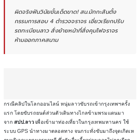
ผิดจริงฟันวินัยขั้นเด็ดขาด! สน.มักกะสันตั้ง
กรรมการสอบ 4 ตำรวจจราจร เอี่ยวเรียกปรับ
รถทะเบียนลาว สั่งย้ายหน้าที่สั่งคุมไฟจราจร
ห้ามออกภาคสนาม
กรณีคลิปในโลกออนไลน์ หนุ่มลาวขับรถเข้ากรุงเทพฯครั้ง
แรก โดยขับรถยนต์ส่วนตัวเดินทางไกลข้ามพรมแดนมา
จาก
สปป.ลาว เ
พื่อเข้ามาท่องเที่ยวในกรุงเทพมหานคร ใช้
ระบบ GPS นำทางมาตลอดทาง จนกระทั่งขับมาถึงจุดเกิดเห