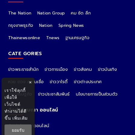
The Nation
Nation Group
คม ชัด ลึก
กรุงเทพธุรกิจ
Nation
Spring News
Thainewsonline
Tnews
ฐานเศรษฐกิจ
CATE GORIES
ข่าวพระราชสำนัก
ข่าวการเมือง
ข่าวสังคม
ข่าวบันเทิง
หวย ดวง ความเชื่อ
ข่าววาไรตี้
ข่าวต่างประเทศ
×
เราใช้คุกกี้
ข่าวเศรษฐกิจ
ข่าวประชาสัมพันธ์
นโยบายการเป็นส่วนตัว
เพื่อให้
เว็บไซต์
ติดต่อโฆษณา ออนไลน์
ทำงานได้ดี
ขึ้น
เพิ่มเติม
ติดต่อโฆษณาออนไลน์
ยอมรับ
คุณอ้อ