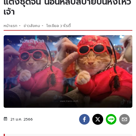
แต่งชุดจีน นอนหลับสบายบนหิ้งไหว้
เจ้า
หน้าแรก
ข่าวสังคม
โซเชียล วาไรตี้
21 ม.ค. 2566