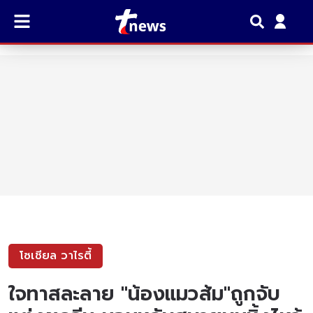
โซเชียล วาไรตี้
ใจทาสละลาย "น้องแมวส้ม"ถูกจับ