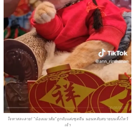
ใจทาสละลาย! "น้องแมวส้ม"ถูกจับแต่งชุดจีน นอนหลับสบายบนหิ้งไหว้
เจ้า