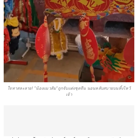
ใจทาสละลาย! "น้องแมวส้ม"ถูกจับแต่งชุดจีน นอนหลับสบายบนหิ้งไหว้
เจ้า