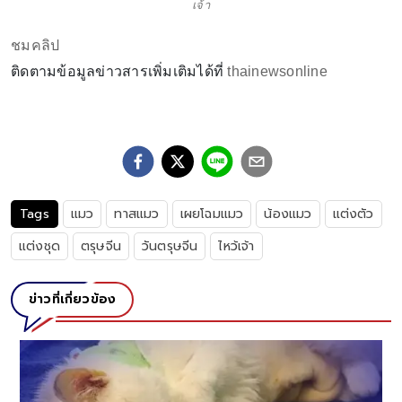
เจ้า
ชมคลิป
ติดตามข้อมูลข่าวสารเพิ่มเติมได้ที่
thainewsonline
Tags
แมว
ทาสแมว
เผยโฉมแมว
น้องแมว
แต่งตัว
แต่งชุด
ตรุษจีน
วันตรุษจีน
ไหว้เจ้า
ข่าวที่เกี่ยวข้อง
แมวสก็อตติชโฟลด์ ของนักร้องสาวระด
เลี้ยงที่มีมูลค่าสูง