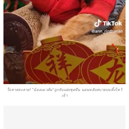
ใจทาสละลาย! "น้องแมวส้ม"ถูกจับแต่งชุดจีน นอนหลับสบายบนหิ้งไหว้
เจ้า