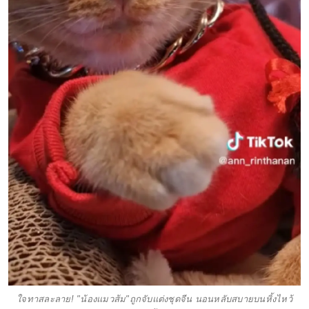
ใจทาสละลาย! "น้องแมวส้ม"ถูกจับแต่งชุดจีน นอนหลับสบายบนหิ้งไหว้