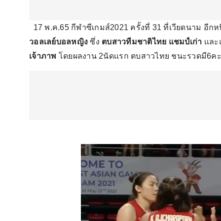
17 พ.ค.65 กีฬาซีเกมส์2021 ครั้งที่ 31 ที่เวียดนาม อีก
วอลเลย์บอลหญิง
ซึ่ง
ตบสาวทีมชาติไทย แชมป์เก่า
เเละ
เจ้าภาพ
โดยผลงาน 2นัดเเรก ตบสาวไทย ชนะรวดมี6คะเ