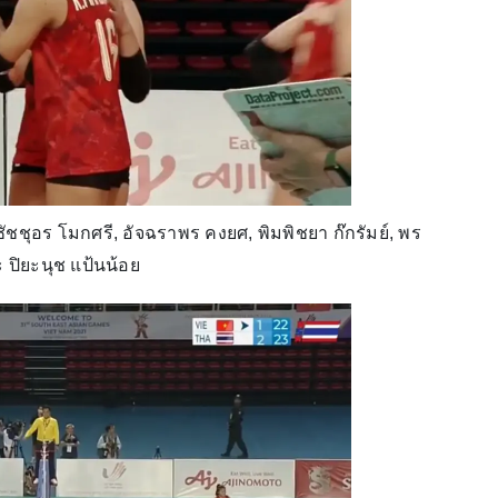
ชุอร โมกศรี, อัจฉราพร คงยศ, พิมพิชยา ก๊กรัมย์, พร
 ปิยะนุช แป้นน้อย