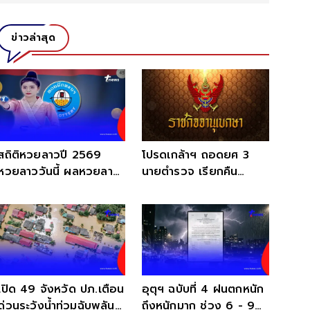
ข่าวล่าสุด
สถิติหวยลาวปี 2569
โปรดเกล้าฯ ถอดยศ 3
หวยลาววันนี้ ผลหวยลาว
นายตำรวจ เรียกคืน
หวยลาวย้อนหลัง หวย
เครื่องราชอิสริยาภรณ์
ลาว
เปิด 49 จังหวัด ปภ.เตือน
อุตุฯ ฉบับที่ 4 ฝนตกหนัก
ด่วนระวังน้ำท่วมฉับพลัน
ถึงหนักมาก ช่วง 6 - 9