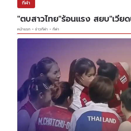
กีฬา
"ตบสาวไทย"ร้อนเเรง สยบ"เวียดน
หน้าแรก
ข่าวกีฬา
กีฬา