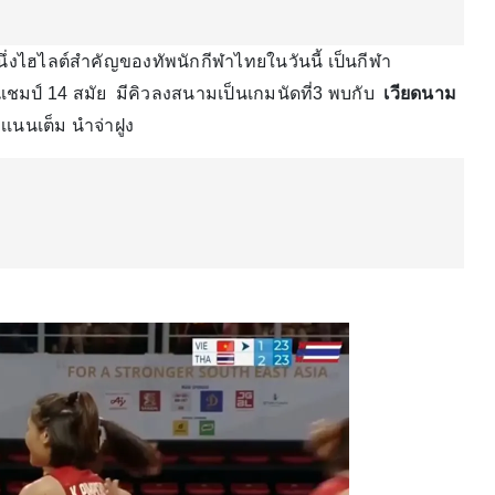
หนึ่งไฮไลต์สำคัญของทัพนักกีฬาไทยในวันนี้ เป็นกีฬา
แชมป์ 14 สมัย มีคิวลงสนามเป็นเกมนัดที่3 พบกับ
เวียดนาม
เนนเต็ม นำจ่าฝูง