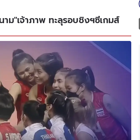
าม"เจ้าภาพ ทะลุรอบชิงฯซีเกมส์