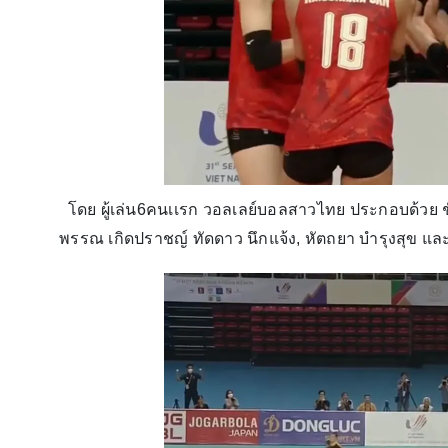
โดย ผู้เล่น6คนเเรก วอลเลย์บอลสาวไทย ประกอบด้วย ชัช
พรรณ เกิดปราชญ์ ทัดดาว นึกแจ้ง, หัตถยา บำรุงสุข และ