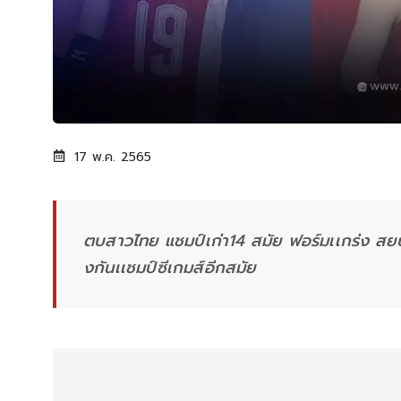
17 พ.ค. 2565
ตบสาวไทย แชมป์เก่า14 สมัย ฟอร์มเเกร่ง สยบ
งกันเเชมป์ซีเกมส์อีกสมัย