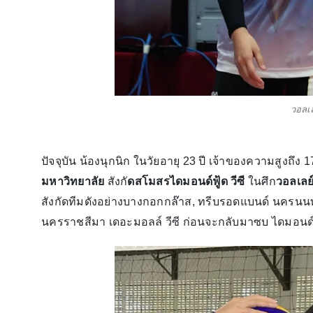
วอลเ
ปัจจุบัน น้องนุกนิก ในวัยอายุ 23 ปี เจ้าของความสูงถึง 1
มหาวิทยาลัย
สังกั
ดสโมสรไดมอนด์ฟู้ด วีซี
ในศึก
วอลเลย
สังกัดทีมดังอย่างบางกอกกล๊าส, ทรีบรอดแบนด์ นครนนท์, ค
นครราชสีมา เดอะมอลล์ วีซี ก่อนจะกลับมาซบ ไดมอนด์ฟู้ด