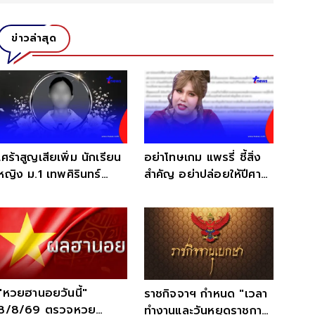
ข่าวล่าสุด
เศร้าสูญเสียเพิ่ม นักเรียน
อย่าโทษเกม แพรรี่ ชี้สิ่ง
หญิง ม.1 เทพศิรินทร์
สำคัญ อย่าปล่อยให้ปีศาจ
นนทบุรี
เติบโตในใจเด็ก
"หวยฮานอยวันนี้"
ราชกิจจาฯ กำหนด "เวลา
8/8/69 ตรวจหวย
ทำงานและวันหยุดราชการ"