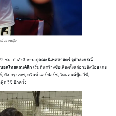
ลย์บอลหญิง
72 ซม. กำลังศึกษาอยู่
คณะนิเทศศาสตร์ จุฬาลงกรณ์
์บอลไทยแลนด์ลีก
เริ่มต้นสร้างชื่อเสียงตั้งแต่อายุยังน้อย เคย
ิง-กรุงเทพ, ควินท์ แอร์ฟอร์ซ, ไดมอนด์ฟู้ด วีซี,
 วีซี อีกครั้ง