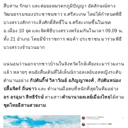
สืบสาน รักษา และต่อยอดมรดกภูมิปัญญา อัตลักษณ์ทาง
วัฒนธรรมของประชาชนชาว จ.ศรีสะเกษ โดยได้กำหนดพิธี
บวงสรวงสักการะสิ่งศักดิ์สิทธิ์ใน จ.ศรีสะเกษขึ้นในเขต
อ.เมือง 10 จุด และจัดพิธีบวงสรวงพร้อมกันในเวลา 09.09 น.
ทั้ง 21 อำเภอ โดยมีข้าราชการ พ่อค้า ประชาชน มาร่วมพิธี
บวงสรวงจำนวนมาก
แน่นอนว่านอกจากชาวบ้านในจังหวัดใกล้เคียงจะมาร่วมงาน
แล้ว หลายๆ คนยังตื่นเต้นที่ได้เห็นนักวอลเลย์บอลหญิงระดับ
ตำนานอย่าง
กัปตันกิ๊ฟ วิลาวัณย์ อภิญญาพงศ์
,
กัปตันหน่อง
ปลื้มจิตร์ ถิ่นขาว
และ ตำนานมือตบที่หนักที่สุดในทีมอย่าง
อร อรอุมา สิทธิรักษ์
สามสาว
ตำนานวอลเลย์เมืองไทย
ได้สวม
ชุดไทยอีสานสวยงาม