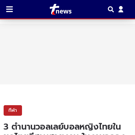
กีฬา
3 ตำนานวอลเลย์บอลหญิงไทยใน