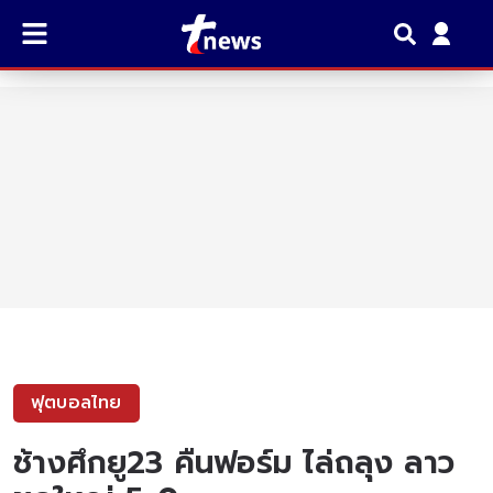
ฟุตบอลไทย
ช้างศึกยู23 คืนฟอร์ม ไล่ถลุง ลาว