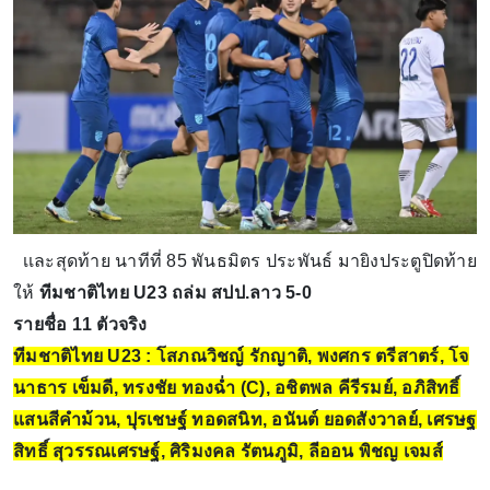
เเละสุดท้าย นาทีที่ 85 พันธมิตร ประพันธ์ มายิงประตูปิดท้าย
ให้
ทีมชาติไทย U23 ถล่ม สปป.ลาว 5-0
รายชื่อ 11 ตัวจริง
ทีมชาติไทย U23 : โสภณวิชญ์ รักญาติ, พงศกร ตรีสาตร์, โจ
นาธาร เข็มดี, ทรงชัย ทองฉ่ำ (C), อชิตพล คีรีรมย์, อภิสิทธิ์
แสนสีคำม้วน, ปุรเชษฐ์ ทอดสนิท, อนันต์ ยอดสังวาลย์, เศรษฐ
สิทธิ์ สุวรรณเศรษฐ์, ศิริมงคล รัตนภูมิ, ลีออน พิชญ เจมส์