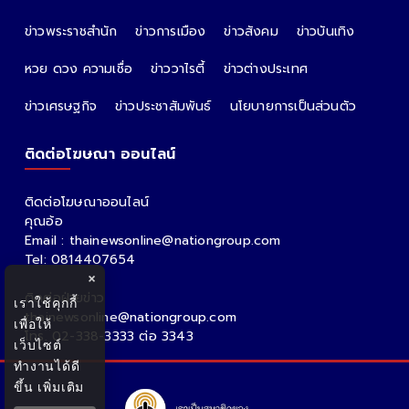
ข่าวพระราชสำนัก
ข่าวการเมือง
ข่าวสังคม
ข่าวบันเทิง
หวย ดวง ความเชื่อ
ข่าววาไรตี้
ข่าวต่างประเทศ
ข่าวเศรษฐกิจ
ข่าวประชาสัมพันธ์
นโยบายการเป็นส่วนตัว
ติดต่อโฆษณา ออนไลน์
ติดต่อโฆษณาออนไลน์
คุณอ้อ
Email : thainewsonline@nationgroup.com
Tel: 0814407654
×
ติดต่อฝ่ายข่าว
เราใช้คุกกี้
thainewsonline@nationgroup.com
เพื่อให้
โทร. 02-338-3333 ต่อ 3343
เว็บไซต์
ทำงานได้ดี
ขึ้น
เพิ่มเติม