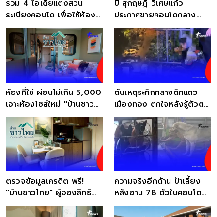
รวม 4 ไอเดียแต่งสวน
บี้ สุกฤษฎิ์ วิเศษแก้ว
ระเบียงคอนโด เพื่อให้ห้อง
ประกาศขายคอนโดกลาง
น่าอยู่!
เมือง เปิดเลขห้องชัด
ห้องที่ใช่ ผ่อนไม่เกิน 5,000
ต้นเหตุระทึกกลางดึกแถว
เจาะห้องไซส์ใหม่ "บ้านชาว
เมืองทอง ตกใจหลังรู้ตัวตน
ไทย" เอาใจนักศึกษา
คนขับรถหนี ตร.
ตรวจข้อมูลเครดิต ฟรี!
ความจริงอีกด้าน ป้าเลี้ยง
"บ้านชาวไทย" ผู้จองสิทธิ
หลังอาน 78 ตัวในคอนโด
D:CODE SRI NAKARIN
สงสารน้องหมามาก