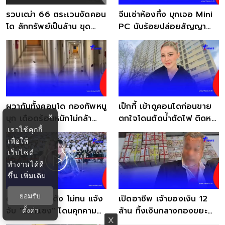
รวบเฒ่า 66 ตระเวนงัดคอน
จีนเช่าห้องทิ้ง บุกเจอ Mini
โด ลักทรัพย์เป็นล้าน ขุด
PC นับร้อยปล่อยสัญญาณ
ประวัติน่าตกใจ
เถื่อนแก๊งคอลฯ
ผวากันทั้งคอนโด กองทัพหนู
เป็กกี้ เข้าดูคอนโดก่อนขาย
×
บุก เดือดร้อนหนักไม่กล้า
ตกใจโดนตัดน้ำตัดไฟ ติดหนี้
เราใช้คุกกี้
ออกจากห้อง
แสนกว่าบาท
เพื่อให้
เว็บไซต์
ทำงานได้ดี
ขึ้น
เพิ่มเติม
ยอมรับ
ดาราสาวคู่จิ้นดัง ไม่ทน แจ้ง
เปิดอาชีพ เจ้าของเงิน 12
จับ "5ซาแซง" โดนคุกคาม
ล้าน ทิ้งเงินกลางกองขยะ
ตั้งค่า
หนัก
คอนโดดัง