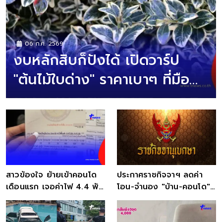
06 ก.ค. 2569
งบหลักสิบก็ปังได้ เปิดวาร์ป
"ต้นไม้ใบด่าง" ราคาเบาๆ ที่มือ
ใหม่ต้องมี
สาวข้องใจ ย้ายเข้าคอนโด
ประกาศราชกิจจาฯ ลดค่า
เดือนแรก เจอค่าไฟ 4.4 พัน
โอน-จำนอง "บ้าน-คอนโด"
งานนี้เมนต์สนั่น
ไม่เกิน 7 ล้าน เหลือ 0.01%