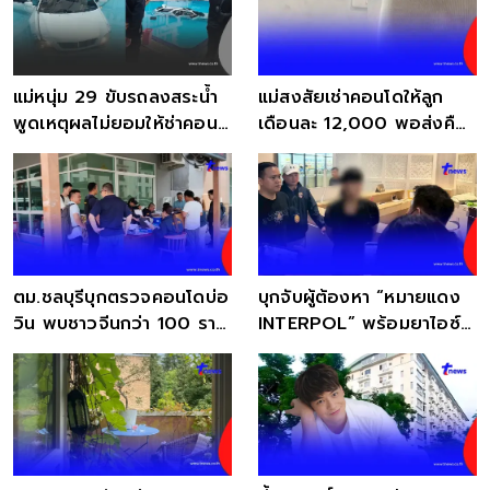
แม่หนุ่ม 29 ขับรถลงสระน้ำ
แม่สงสัยเช่าคอนโดให้ลูก
พูดเหตุผลไม่ยอมให้ช่าคอน
เดือนละ 12,000 พอส่งคืน
โด 2.7 หมื่น
โดนค่าซ่อม 30,000
ตม.ชลบุรีบุกตรวจคอนโดบ่อ
บุกจับผู้ต้องหา “หมายแดง
วิน พบชาวจีนกว่า 100 ราย
INTERPOL” พร้อมยาไอซ์
ฝ่าฝืนกฎหมาย
คาคอนโด