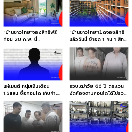
"บ้านชาวไทย"จองสิทธิฟรี
"บ้านชาวไทย"เปิดจองสิทธิ
ก่อน 20 ก.พ. นี้
แล้ววันนี้ ช้าอด 1 คน 1 สิทธิ
เลิก"เช่า"เป็น"เจ้าของ"
ไม่มีดาวน์
แห่เมนต์ หนุ่มเงินเดือน
รวบเฒ่าวัย 66 ปี ตระเวน
1.5แสน ซื้อคอนโด เก็บค่าเช่า
งัดห้องตามคอนโดได้ไปรวม
แฟน 1.5 หมื่น
มูลค่า 1.2ล้าน