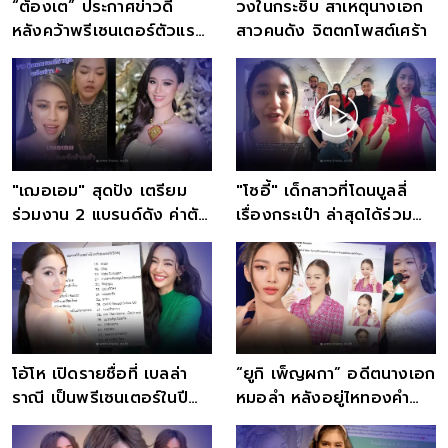
“ต้องเต” ประกาศข่าวดี
วงในกระซิบ สาเหตุนางเอก
หลังคว้าพรีเซนเตอร์ตัวแรก
สาวคนดัง จิตตกโพสต์เศร้า
ในชีวิต ชาวเน็ตแห่ยินดี
"เฌอเอม" สุดปัง เตรียม
"โซอี้" เด็กสาวที่โดนบูลลี่
ร่วมงาน 2 แบรนด์ดัง ค่าตัว
เรื่องกระเป๋า ล่าสุดได้ร่วม
พุ่งสูงถึง 7 หลัก
งานกับสายการบินดัง
โอ้โห เปิดรายชื่อที่ เบลล่า
“ยูกิ เพ็ญผกา” อดีตนางเอก
ราณี เป็นพรีเซนเตอร์ในปี
หมอลำ หลังอยู่ไหทองคำ
2566 สมเป็นตัวท็อปจริงๆ
งานพรีเซ็นเตอร์เข้ารัวๆ