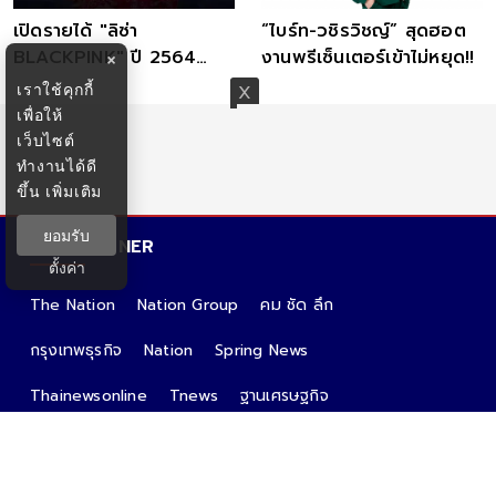
เปิดรายได้ "ลิซ่า
“ไบร์ท-วชิรวิชญ์” สุดฮอต
BLACKPINK" ปี 2564
งานพรีเซ็นเตอร์เข้าไม่หยุด!!
×
คาดรับทรัพย์เข้าขั้นมหา
เราใช้คุกกี้
เศรษฐี
เพื่อให้
เว็บไซต์
ทำงานได้ดี
ขึ้น
เพิ่มเติม
ยอมรับ
ALL PARTNER
ตั้งค่า
The Nation
Nation Group
คม ชัด ลึก
กรุงเทพธุรกิจ
Nation
Spring News
Thainewsonline
Tnews
ฐานเศรษฐกิจ
CATE GORIES