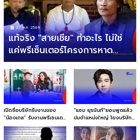
27 พ.ค. 2569
แท้จริง "สายเชีย" ทำอะไร ไม่ใช่
แค่พรีเซ็นเตอร์โครงการหาด
ทรายขาว
เปิดชื่อบริษัทรับงานของ
"แซม ยุรนันท์"ยอมพูดแล้ว
“น้องเกล” รับงานพรีเซนเต
ปมตำแหน่งใหญ่ โยงบริษัท
อร์รัวๆ
ดัง