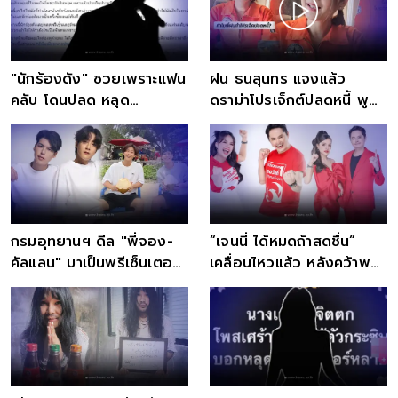
"นักร้องดัง" ซวยเพราะแฟน
ฝน ธนสุนทร แจงแล้ว
คลับ โดนปลด หลุด
ดราม่าโปรเจ็กต์ปลดหนี้ พูด
พรีเซ็นเตอร์พลาดเงินหลาย
ชัดทำไมถูกเรียกว่าบอส
ล้าน
กรมอุทยานฯ ดีล "พี่จอง-
“เจนนี่ ได้หมดถ้าสดชื่น”
คัลแลน" มาเป็นพรีเซ็นเตอร์
เคลื่อนไหวแล้ว หลังคว้าพรี
2 หนุ่มใจดีไม่คิดค่าตัว
เซนเตอร์ ลอตเตอรี่พลัส