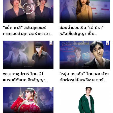
"แน็ก ชาลี" สลัดลุคเซอร์
ส่องจำนวนเงิน “เอ๋ มิรา”
ถ่ายแบบล่าสุด ออร่ากระจาย
หลังเซ็นสัญญา เป็น
หล่อเกาหลีกระแทกใจ
พรีเซ็นเตอร์หลัก ครั้งแรกใน
ชีวิต
พระเอกซุปตาร์ โดน 21
"หนุ่ม กรรชัย" โดนเเอบอ้าง
แบรนด์ดังยกเลิกสัญญา
ตัดต่อรูปเป็นพรีเซนเตอร์
หลังเลี่ยงภาษีถูกปรับ 500
ขายยาสีฟัน
ล้าน