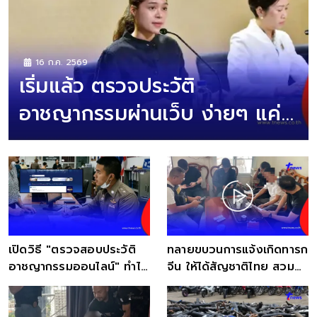
16 ก.ค. 2569
เริ่มแล้ว ตรวจประวัติ
อาชญากรรมผ่านเว็บ ง่ายๆ แค่
ปลายนิ้ว
เปิดวิธี "ตรวจสอบประวัติ
ทลายขบวนการแจ้งเกิดทารก
อาชญากรรมออนไลน์" ทำได้
จีน ให้ได้สัญชาติไทย สวม
เลย ง่ายมาก
สิทธิแจ้งเกิดเท็จ