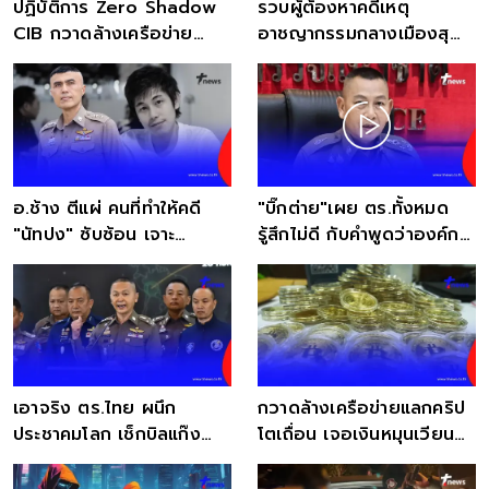
ปฏิบัติการ Zero Shadow
รวบผู้ต้องหาคดีเหตุ
CIB กวาดล้างเครือข่าย
อาชญากรรมกลางเมืองสุ
อาชญากรรมข้ามพื้นที่
ราษฎร์ฯ หนีคดีกว่า 10 ปี
อ.ช้าง ตีแผ่ คนที่ทำให้คดี
"บิ๊กต่าย"เผย ตร.ทั้งหมด
"นัทปง" ซับซ้อน เจาะ
รู้สึกไม่ดี กับคำพูดว่าองค์กร
พฤติกรรมคนใกล้ตัว
อาชญากรรม
เอาจริง ตร.ไทย ผนึก
กวาดล้างเครือข่ายแลกคริป
ประชาคมโลก เช็กบิลแก๊ง
โตเถื่อน เจอเงินหมุนเวียน
คอลเซ็นเตอร์เพื่อนบ้าน
1.4 หมื่นล้าน