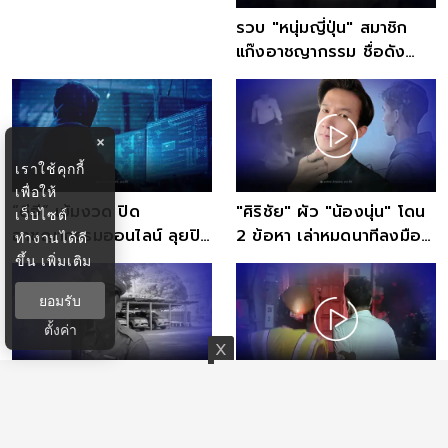
อาชญากรรม
รวบ "หนุ่มญี่ปุ่น" สมาชิก
แก๊งอาชญากรรม ชื่อดัง
เคยอุ้มโหดกลางกรุงโตเกียว
×
เราใช้คุกกี้
เพื่อให้
“ดีอี” เข้มงวด ปิด
"ศิริชัย" ผัว "น้องนุ่น" โดน
เว็บไซต์
อาชญากรรมออนไลน์ ลุยปิด
2 ข้อหา เล่าหมดนาทีลงมือ -
ทำงานได้ดี
เว็บพนันสถิติเพิ่ม 82.8%
วันเผาศพ
ขึ้น
เพิ่มเติม
ยอมรับ
ตั้งค่า
ตำรวจฝ่ายการเงินวัย 22 ปี
หนุ่มช่างพิมพ์กะซวกแฟนเก่า
เสียชีวิตปริศนาบนสันเขื่อนลำ
ภรรยา ตำรวจตามรวบได้ทัน
ปาว
ควัน รับสารภาพ