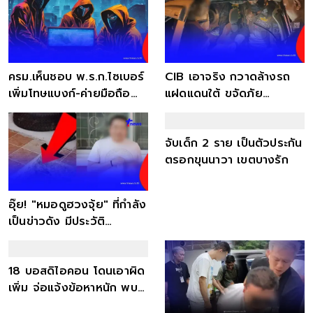
ครม.เห็นชอบ พ.ร.ก.ไซเบอร์
CIB เอาจริง กวาดล้างรถ
เพิ่มโทษแบงก์-ค่ายมือถือ
แฝดแดนใต้ ขจัดภัย
จ่ายเหยื่อคอลเซ็นเตอร์
อาชญากรรมป้ายปลอม
จับเด็ก 2 ราย เป็นตัวประกัน
ตรอกขุนนาวา เขตบางรัก
อุ๊ย! "หมอดูฮวงจุ้ย" ที่กำลัง
เป็นข่าวดัง มีประวัติ
อาชญากรรม
18 บอสดิไอคอน โดนเอาผิด
เพิ่ม จ่อแจ้งข้อหาหนัก พบมี
พฤติกรรมองค์กร