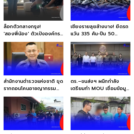
ล็อกตัวกลางกรุง!
เชียงรายลุยล้างบาง! ยึดรถ
'สองพี่น้อง' ตัวเป้งองค์กร
แว้น 335 คัน-ปืน 50
อาชญากรรมฝรั่งเศส
กระบอกคืนความสงบ
สำนักงานตำรวจแห่งชาติ ขุด
ตร.–ขนส่งฯ ผนึกกำลัง
รากถอนโคนอาชญากรรม
เตรียมทำ MOU เชื่อมข้อมูล
ข้ามชาติ
"ประวัติอาชญากรรม"