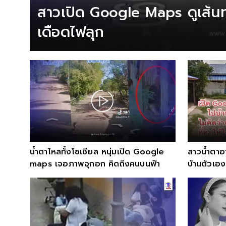
สาวเปิด Google Maps ดูเส้นท
เดือดไฟลุก
น้ำตาไหลทั้งโซเชียล หนุ่มเปิด Google
สาวน้ำตาอ
maps เจอภาพจุกอก คิดถึงคนบนฟ้า
บ้านตัวเอง
อก