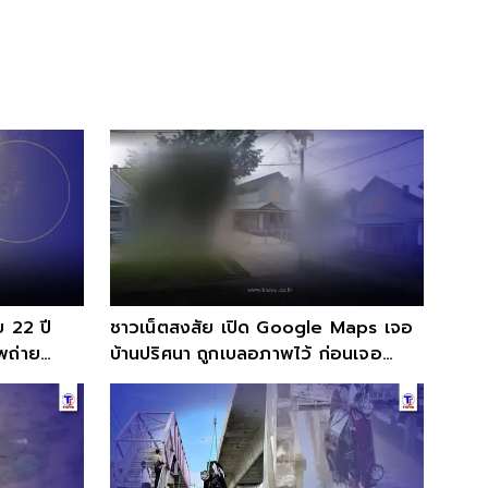
 22 ปี
ชาวเน็ตสงสัย เปิด Google Maps เจอ
พถ่าย
บ้านปริศนา ถูกเบลอภาพไว้ ก่อนเจอ
ประวัติสยอง