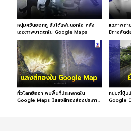
หนุ่มควันออกหู จับได้แฟนนอกใจ หลัง
แฉภาพถ่าย
เจอภาพบาดตาใน Google Maps
มีทางลัดต
แตงโม
ทั่วโลกฮือฮา พบพื้นที่ประหลาดใน
หนุ่มญี่ปุ
Google Maps มีแสงสีทองส่องประกาย
Google Ea
ขนาดใหญ่มหึมา
ยืนรอแม่กล