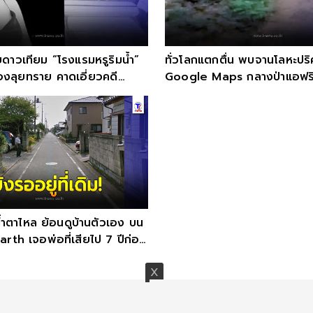
ดาวเทียม “โรงแรมหรูริมน้ำ”
ทั่วโลกแตกตื่น พบจานโลหะปร
้องลุยทราย คาดเอี่ยวคดี
Google Maps กลางป่าแอฟริ
่นน้ำตาไหล ย้อนดูบ้านตัวเอง บน
rth เจอพ่อที่เสียไป 7 ปีก่อน
ับบ้าน