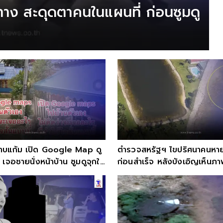
าง สะดุดตาคนในแผนที่ ก่อนซูมดู
าบแก้ม เปิด Google Map ดู
ตำรวจสหรัฐฯ ไขปริศนาคนหาย
 เจอชายนั่งหน้าบ้าน ซูมดูจุกใน
ก่อนสำเร็จ หลังบังเอิญเห็นภา
ดาวเทียม