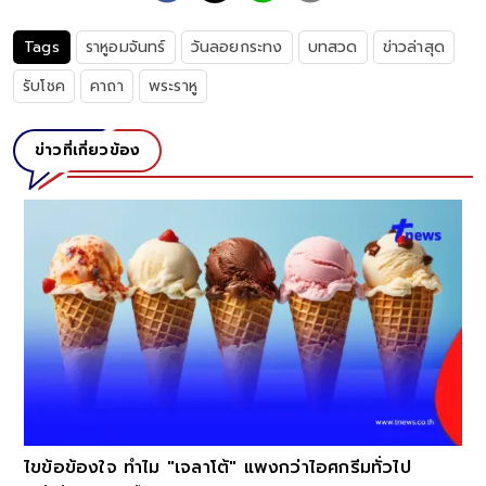
Tags
ราหูอมจันทร์
วันลอยกระทง
บทสวด
ข่าวล่าสุด
รับโชค
คาถา
พระราหู
ข่าวที่เกี่ยวข้อง
ไขข้อข้องใจ ทำไม "เจลาโต้" แพงกว่าไอศกรีมทั่วไป