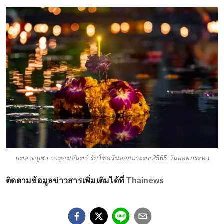
บทสวดบูชา ราหูอมจันทร์ รับโชควันลอยกระทง 2565 วันลอยกระทง
ติดตามข้อมูลข่าวสารเพิ่มเติมได้ที่
Thainews