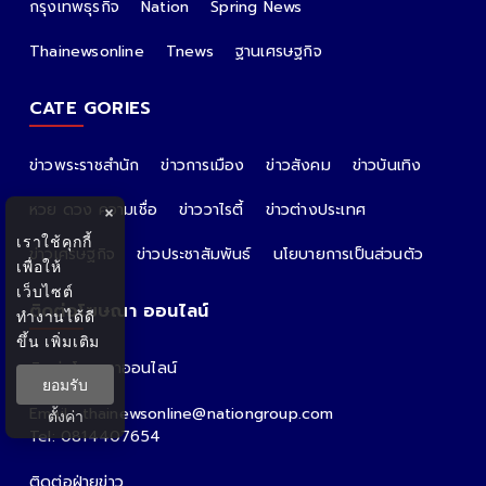
กรุงเทพธุรกิจ
Nation
Spring News
Thainewsonline
Tnews
ฐานเศรษฐกิจ
CATE GORIES
ข่าวพระราชสำนัก
ข่าวการเมือง
ข่าวสังคม
ข่าวบันเทิง
หวย ดวง ความเชื่อ
ข่าววาไรตี้
ข่าวต่างประเทศ
×
เราใช้คุกกี้
ข่าวเศรษฐกิจ
ข่าวประชาสัมพันธ์
นโยบายการเป็นส่วนตัว
เพื่อให้
เว็บไซต์
ติดต่อโฆษณา ออนไลน์
ทำงานได้ดี
ขึ้น
เพิ่มเติม
ติดต่อโฆษณาออนไลน์
ยอมรับ
คุณอ้อ
Email : thainewsonline@nationgroup.com
ตั้งค่า
Tel: 0814407654
ติดต่อฝ่ายข่าว