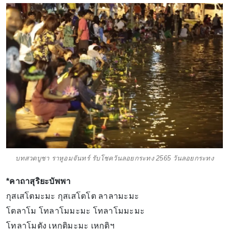
บทสวดบูชา ราหูอมจันทร์ รับโชควันลอยกระทง 2565 วันลอยกระทง
*คาถาสุริยะบัพพา
กุสเสโตมะมะ กุสเสโตโต ลาลามะมะ
โตลาโม โทลาโมมะมะ โทลาโมมะมะ
โทลาโมตัง เหกุติมะมะ เหกุติฯ