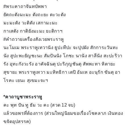
#พระคาถาจันทบัพพา
ยัตถะตังมะมะ ตังถะยะ ตะวะตัง
มะมะตัง วะติตัง เสกามะมะ
กาเสตัง กาติยังมะมะ ยะติกาฯ
#คำถวายเครื่องสังเวยพระราหู
นะโมเม พระราหูเทวานัง ธูปะทีปะ จะปุปผัง สักการะวันทะ
นัง สูปะพะยัญชะนะ สัมปันนัง โภชะ นานัง สาลีนัง สะปะริวา
รัง อุทะกังวะรัง อาคัจฉันตุ ปะริภุญชันตุ สัพพะทา หิตายะ
สุขายะ พระราหูเทวา มะหิทธิกา เตปิ อัมเห อะนุรัก ขันตุ อา
โรคะ เยนะ สุเขมะจะฯ
*คาถาบูชาพระราหู
คะ พุท ปัน ทู ธัม วะ คะ (สวด 12 จบ)
แล้วขอพรที่ต้องการ (ส่วนใหญ่นิยมขอเรื่องโชคลาภ เงินทอง
ขจัดอุปสรรค)