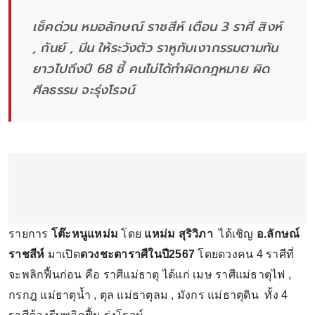
เช็คด่วน หมอลักษณ์ ราชสีห์ เตือน 3 ราศี สิงห์
, กันย์ , มีน ให้ระวังตัว ราหูทับเงากรรมตามทัน
ยาวไปถึงปี 68 ชี้ คนไม่ได้ทำผิดกฎหมาย ผิด
ศีลธรรม จะรุ่งโรจน์
รายการ
โต๊ะหนูแหม่ม
โดย
แหม่ม สุริวิภา
ได้เชิญ
อ.ลักษณ์
ราชสีห์
มาเปิด
ดวงชะตาราศีในปี2567
โดยดวงคน 4 ราศีที่
จะพลิกฟื้นก่อน คือ ราศีแม่ธาตุ ได้แก่ เมษ ราศีแม่ธาตุไฟ ,
กรกฎ แม่ธาตุน้ำ , ตุล แม่ธาตุลม , มังกร แม่ธาตุดิน ทั้ง 4