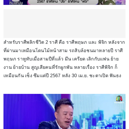
สำหรับราศีพลิกชีวิต 2 ราศี คือ ราศีพฤษภ และ พิจิก หลังจาก
ที่ผ่านมาเหมือนโดนไม้หน้าสาม รถสิบล้อชนมาหลายปี ราศี
พฤษภ ราหูทับเมื่อสามปีที่แล้ว มึน เครียด เลิกกับแฟน ย้าย
งาน ย้ายบ้าน สูญเสียคนที่รักผูกพัน หลายเรื่อง ราศีพิจิก ก็
เหมือนกัน เซ็ง ซึมแต่ปี 2567 หลัง 30 เม.ย. ชะตาเปิด ฟันธง