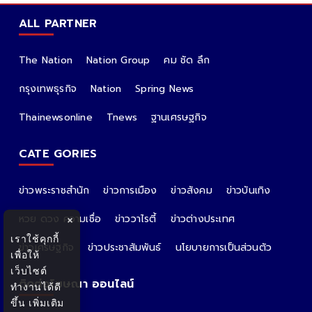
ALL PARTNER
The Nation
Nation Group
คม ชัด ลึก
กรุงเทพธุรกิจ
Nation
Spring News
Thainewsonline
Tnews
ฐานเศรษฐกิจ
CATE GORIES
ข่าวพระราชสำนัก
ข่าวการเมือง
ข่าวสังคม
ข่าวบันเทิง
หวย ดวง ความเชื่อ
ข่าววาไรตี้
ข่าวต่างประเทศ
×
เราใช้คุกกี้
ข่าวเศรษฐกิจ
ข่าวประชาสัมพันธ์
นโยบายการเป็นส่วนตัว
เพื่อให้
เว็บไซต์
ติดต่อโฆษณา ออนไลน์
ทำงานได้ดี
ขึ้น
เพิ่มเติม