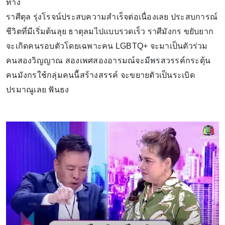
ทาง
ราศีตุล รุ่งโรจน์ประสบความสำเร็จต่อเนื่องเลย ประสบการณ์
ชีวิตที่มีเริ่มต้นลุย ธาตุลมไปแบบรวดเร็ว ราศีมังกร ขยับยาก
จะเกิดคนรอบตัวโดยเฉพาะคน LGBTQ+ จะมาเป็นตัวร่วม
คนสองวิญญาณ สองเพศสองอารมณ์จะมีพรสวรรค์กระตุ้น
คนมังกรใช้กลุ่มคนนีัสร้างสรรค์ จะขยายตัวเป็นระเบิด
ปรมาณูเลย ฟันธง