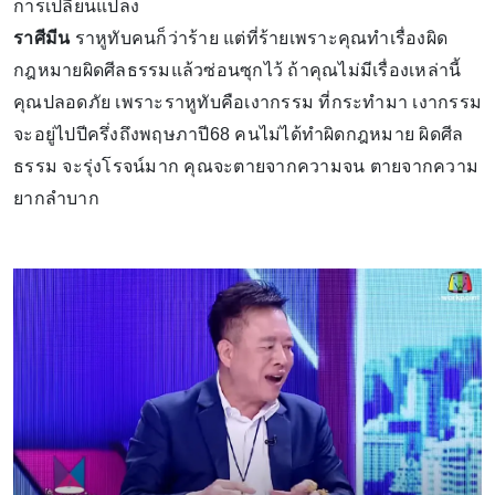
การเปลี่ยนแปลง
ราศีมีน
ราหูทับคนก็ว่าร้าย แต่ที่ร้ายเพราะคุณทำเรื่องผิด
กฎหมายผิดศีลธรรมแล้วซ่อนซุกไว้ ถ้าคุณไม่มีเรื่องเหล่านี้
คุณปลอดภัย เพราะราหูทับคือเงากรรม ที่กระทำมา เงากรรม
จะอยู่ไปปีครึ่งถึงพฤษภาปี68 คนไม่ได้ทำผิดกฎหมาย ผิดศีล
ธรรม จะรุ่งโรจน์มาก คุณจะตายจากความจน ตายจากความ
ยากลำบาก