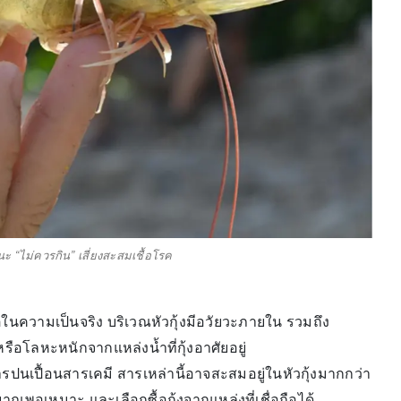
แนะ “ไม่ควรกิน” เสี่ยงสะสมเชื้อโรค
 แต่ในความเป็นจริง บริเวณหัวกุ้งมีอวัยวะภายใน รวมถึง
ือโลหะหนักจากแหล่งน้ำที่กุ้งอาศัยอยู่
ารปนเปื้อนสารเคมี สารเหล่านี้อาจสะสมอยู่ในหัวกุ้งมากกว่า
าณพอเหมาะ และเลือกซื้อกุ้งจากแหล่งที่เชื่อถือได้