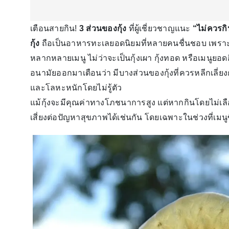
เตือนสายกิน!
3 ส่วนของกุ้ง
ที่ผู้เชี่ยวชาญแนะ
“ไม่ควรก
กุ้ง
ถือเป็นอาหารทะเลยอดนิยมที่หลายคนชื่นชอบ เพรา
หลากหลายเมนู ไม่ว่าจะเป็นกุ้งเผา กุ้งทอด หรือเมนูยอด
อนามัยออกมาเตือนว่า มีบางส่วนของกุ้งที่ควรหลีกเลี
และโลหะหนักโดยไม่รู้ตัว
แม้กุ้งจะมีคุณค่าทางโภชนาการสูง แต่หากกินโดยไม่เล
เสี่ยงต่อปัญหาสุขภาพได้เช่นกัน โดยเฉพาะในช่วงที่เมนู