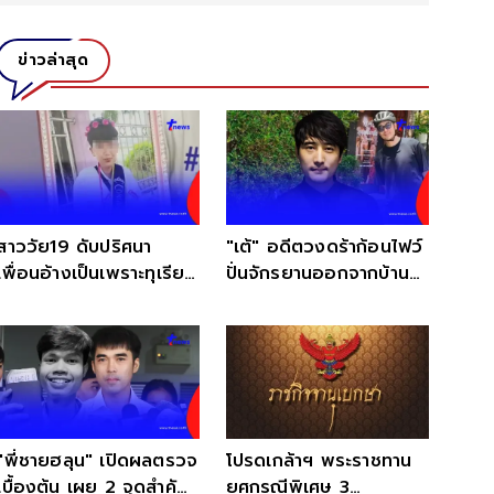
ข่าวล่าสุด
สาววัย19 ดับปริศนา
"เต้" อดีตวงดร้าก้อนไฟว์
เพื่อนอ้างเป็นเพราะทุเรียน
ปั่นจักรยานออกจากบ้าน
แต่แม่ไม่เชื่อ
หายตัวปริศนา
"พี่ชายฮลุน" เปิดผลตรวจ
โปรดเกล้าฯ พระราชทาน
เบื้องต้น เผย 2 จุดสำคัญ
ยศกรณีพิเศษ 3