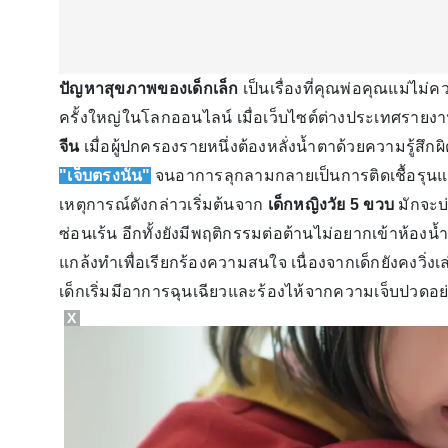
ปัญหาสุขภาพของเด็กเล็ก
เป็นเรื่องที่คุณพ่อคุณแม่ไม
ครั้งใหญ่ในโลกออนไลน์ เมื่อเว็บไซต์ต่างประเทศรายงา
จีน
เมื่อผู้ปกครองรายหนึ่งต้องหลั่งน้ำตาด้วยความรู้
"เจ็บตรงนั้น"
จนอาการลุกลามกลายเป็นการติดเชื้อรุน
เหตุการณ์ดังกล่าวเริ่มต้นจาก
เด็กหญิงวัย 5 ขวบ
มักจะบ่
ซ่อนเร้น อีกทั้งยังมีพฤติกรรมต่อต้านไม่อยากเข้าห้องน
แกล้งทำเพื่อเรียกร้องความสนใจ เนื่องจากเด็กยังคงวิ
เด็กเริ่มมีอาการฉุนเฉียวและร้องไห้จากความเจ็บปวดอย
X