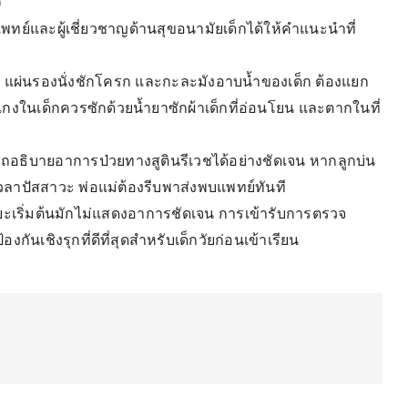
)
พทย์และผู้เชี่ยวชาญด้านสุขอนามัยเด็กได้ให้คำแนะนำที่
ตัว, แผ่นรองนั่งชักโครก และกะละมังอาบน้ำของเด็ก ต้องแยก
งในเด็กควรซักด้วยน้ำยาซักผ้าเด็กที่อ่อนโยน และตากในที่
ารถอธิบายอาการป่วยทางสูตินรีเวชได้อย่างชัดเจน หากลูกบ่น
เวลาปัสสาวะ พ่อแม่ต้องรีบพาส่งพบแพทย์ทันที
เริ่มต้นมักไม่แสดงอาการชัดเจน การเข้ารับการตรวจ
นเชิงรุกที่ดีที่สุดสำหรับเด็กวัยก่อนเข้าเรียน