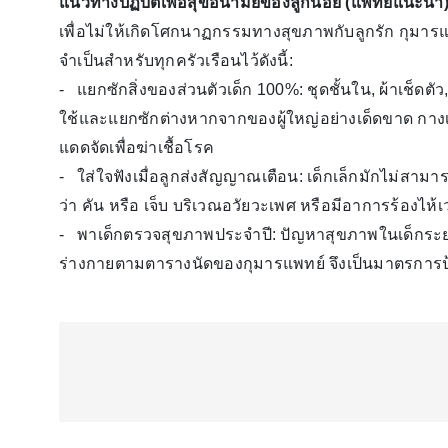
แนวทางปฏิบัติเพื่อสุขอนามัยของลูกน้อย (แพทย์แนะนำ
เพื่อไม่ให้เกิดโศกนาฏกรรมทางสุขภาพกับลูกรัก กุมารแ
จำเป็นสำหรับทุกครัวเรือนไว้ดังนี้:
- แยกซักสิ่งของส่วนตัวเด็ก 100%: ชุดชั้นใน, ผ้าเช็ด
ใช้และแยกซักต่างหากจากของผู้ใหญ่อย่างเด็ดขาด กางเก
แดดจัดเพื่อฆ่าเชื้อโรค
- ใส่ใจฟังเมื่อลูกส่งสัญญาณเตือน: เด็กเล็กมักไม่สาม
ว่า คัน หรือ เจ็บ บริเวณอวัยวะเพศ หรือมีอาการร้องไห้
- พาเด็กตรวจสุขภาพประจำปี: ปัญหาสุขภาพในเด็กระยะ
ร่างกายตามตารางนัดของกุมารแพทย์ จึงเป็นมาตรการป้องกั