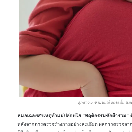
ลูกสาว 5 ขวบบ่นเจ็บตรงนั้น แม
หมอเฉลยสาเหตุทำแม่ปล่อยโฮ "พฤติกรรมซักผ้ารวม" ต
หลังจากการตรวจร่างกายอย่างละเอียด ผลการตรวจจาก