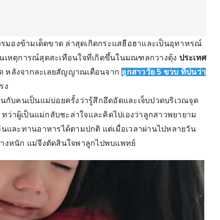
่ควรมองข้ามเด็ดขาด ล่าสุดเกิดกระแสฮือฮาและเป็นอุทาหรณ์
นเหตุการณ์สุดสะเทือนใจที่เกิดขึ้นในมณฑลกวางตุ้ง
ประเทศ
สึกผิด หลังจากละเลยสัญญาณเตือนจาก
ลูกสาววัย 5 ขวบ ที่บ่นว่า
แรง
นกับคนเป็นแม่บ่อยครั้งว่ารู้สึกอึดอัดและเจ็บปวดบริเวณจุด
้ำ ทว่าผู้เป็นแม่กลับชะล่าใจและคิดไปเองว่าลูกสาวพยายาม
่งเล่นและทานอาหารได้ตามปกติ แต่เมื่อเวลาผ่านไปหลายวัน
่างหนัก แม่จึงตัดสินใจพาลูกไปพบแพทย์