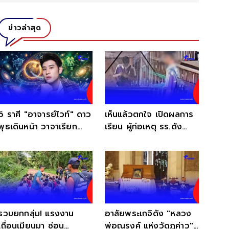
ข่าวล่าสุด
6 ราศี "อาจารย์ไวท์" ดาว
เห็นแล้วตกใจ เปิดผลการ
พุธเดินหน้า วาจาเรียก
เรียน ผู้ก่อเหตุ รร.ดัง
ทรัพย์ ปากพารวยฉับพลัน
ช่วงชั้น ม.2
รวบยกกลุ่ม! แรงงาน
อาลัยพระเกจิดัง "หลวง
เถื่อนเมียนมา ซ่อน
พ่อณรงค์ แห่งวัดภูค่าว"