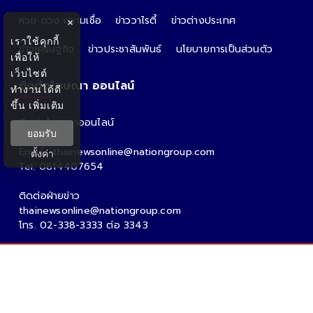
หวย ดวง ความเชื่อ
ข่าววาไรตี้
ข่าวต่างประเทศ
×
เราใช้คุกกี้
ข่าวเศรษฐกิจ
ข่าวประชาสัมพันธ์
นโยบายการเป็นส่วนตัว
เพื่อให้
เว็บไซต์
ติดต่อโฆษณา ออนไลน์
ทำงานได้ดี
ขึ้น
เพิ่มเติม
ติดต่อโฆษณาออนไลน์
ยอมรับ
คุณอ้อ
Email : thainewsonline@nationgroup.com
ตั้งค่า
Tel: 0814407654
ติดต่อฝ่ายข่าว
thainewsonline@nationgroup.com
โทร. 02-338-3333 ต่อ 3343