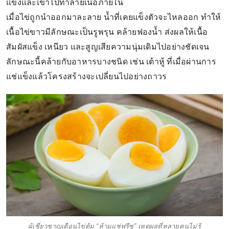
แข็งและเข้าไปทำลายเนื้อภายใน
เมื่อไข่ถูกนำออกมาละลาย น้ำที่เคยแข็งตัวจะไหลออก ทำให้
เนื้อไข่ขาวมีลักษณะเป็นรูพรุน คล้ายฟองน้ำ ส่งผลให้เนื้อ
สัมผัสแข็ง เหนียว และสูญเสียความนุ่มเดิมไปอย่างชัดเจน
ลักษณะนี้คล้ายกับอาหารบางชนิด เช่น เต้าหู้ ที่เมื่อผ่านการ
แช่แข็งแล้วโครงสร้างจะเปลี่ยนไปอย่างถาวร
ผู้เชี่ยวชาญเตือนไข่ต้ม “ห้ามแช่ฟรีซ” เหตุผลที่หลายคนไม่รู้