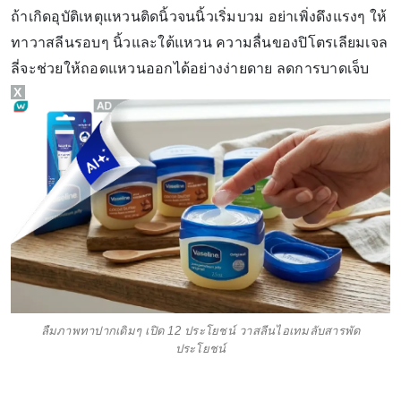
ถ้าเกิดอุบัติเหตุแหวนติดนิ้วจนนิ้วเริ่มบวม อย่าเพิ่งดึงแรงๆ ให้
ทาวาสลีนรอบๆ นิ้วและใต้แหวน ความลื่นของปิโตรเลียมเจล
ลี่จะช่วยให้ถอดแหวนออกได้อย่างง่ายดาย ลดการบาดเจ็บ
X
ลืมภาพทาปากเดิมๆ เปิด 12 ประโยชน์ วาสลีนไอเทมลับสารพัด
ประโยชน์