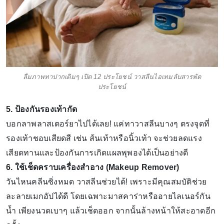
ลืมภาพทาปากเดิมๆ เปิด 12 ประโยชน์ วาสลีนไอเทมลับสารพัด
ประโยชน์
5. ป้องกันรองเท้ากัด
บอกลาพลาสเตอร์ยาไปได้เลย! แค่ทาวาสลีนบางๆ ตรงจุดที่
รองเท้าชอบเสียดสี เช่น ส้นเท้าหรือนิ้วเท้า จะช่วยลดแรง
เสียดทานและป้องกันการเกิดแผลพุพองได้เป็นอย่างดี
6. ใช้เช็ดคราบเครื่องสำอาง (Makeup Remover)
วันไหนคลีนซิ่งหมด วาสลีนช่วยได้! เพราะมีคุณสมบัติช่วย
ละลายเมกอัปได้ดี โดยเฉพาะมาสคาร่าหรืออายไลเนอร์กัน
น้ำ เพียงนวดเบาๆ แล้วเช็ดออก จากนั้นล้างหน้าให้สะอาดอีก