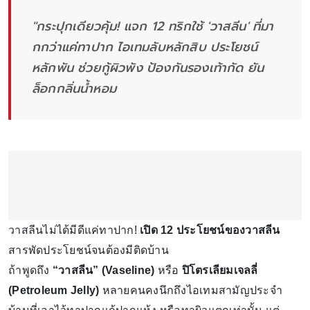
"กระปุกเดียวคุ้ม! แจก 12 ทริกใช้ 'วาสลีน' ที่มา
กกว่าแค่ทาปาก ไอเทมลับหลักสิบ ประโยชน์
หลักพัน ช่วยกู้ผิวพัง ป้องกันรองเท้ากัด ยัน
ล็อกกลิ่นน้ำหอม
วาสลีนไม่ได้มีดีแค่ทาปาก!
เปิด 12 ประโยชน์ของวาสลีน
สารพัดประโยชน์จนต้องมีติดบ้าน
ถ้าพูดถึง
“วาสลีน” (Vaseline)
หรือ
ปิโตรเลียมเจลลี่
(Petroleum Jelly)
หลายคนคงนึกถึงไอเทมสามัญประจำ