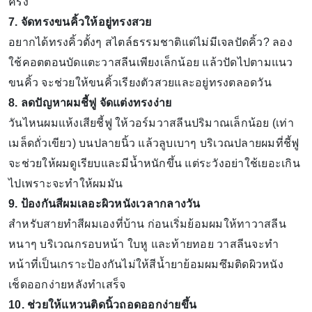
ครั้ง
7. จัดทรงขนคิ้วให้อยู่ทรงสวย
อยากได้ทรงคิ้วตั้งๆ สไตล์ธรรมชาติแต่ไม่มีเจลปัดคิ้ว? ลอง
ใช้คอตตอนบัดแตะวาสลีนเพียงเล็กน้อย แล้วปัดไปตามแนว
ขนคิ้ว จะช่วยให้ขนคิ้วเรียงตัวสวยและอยู่ทรงตลอดวัน
8. ลดปัญหาผมชี้ฟู จัดแต่งทรงง่าย
วันไหนผมแห้งเสียชี้ฟู ให้วอร์มวาสลีนปริมาณเล็กน้อย (เท่า
เมล็ดถั่วเขียว) บนปลายนิ้ว แล้วลูบเบาๆ บริเวณปลายผมที่ชี้ฟู
จะช่วยให้ผมดูเรียบและมีน้ำหนักขึ้น แต่ระวังอย่าใช้เยอะเกิน
ไปเพราะจะทำให้ผมมัน
9. ป้องกันสีผมเลอะผิวหนังเวลากลางวัน
สำหรับสายทำสีผมเองที่บ้าน ก่อนเริ่มย้อมผมให้ทาวาสลีน
หนาๆ บริเวณกรอบหน้า ใบหู และท้ายทอย วาสลีนจะทำ
หน้าที่เป็นเกราะป้องกันไม่ให้สีน้ำยาย้อมผมซึมติดผิวหนัง
เช็ดออกง่ายหลังทำเสร็จ
10. ช่วยให้แหวนติดนิ้วถอดออกง่ายขึ้น