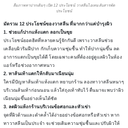
ลืมภาพทาปากเดิมๆ เปิด 12 ประโยชน์ วาสลีนไอเทมลับสารพัด
ประโยชน์
มัดรวม 12 ประโยชน์ของวาสลีน ที่มากกว่าแค่บำรุงผิว
1. ช่วยแก้ปากแห้งแตก ลอกเป็นขุย
ประโยชน์ยอดฮิตที่หลายคนรู้จักกันดี เพราะวาสลีนช่วย
เคลือบผิวริมฝีปาก กักเก็บความชุ่มชื้น ทำให้ปากนุ่มขึ้น ลด
อาการแตกเป็นขุยได้ดี โดยเฉพาะคนที่ต้องอยู่ดูแลผิวในห้อง
แอร์หรือช่วงอากาศหนาว
2. ทาส้นเท้าแตกให้กลับมาเนียนนุ่ม
ใครมีปัญหาส้นเท้าแห้งแตก หยาบกร้าน ลองทาวาสลีนหนาๆ
บริเวณส้นเท้าก่อนนอน แล้วใส่ถุงเท้าทับไว้ ตื่นมาจะพบว่าผิว
เนียนนุ่มขึ้นอย่างเห็นได้ชัด
3. ลดผิวแห้งกร้านบริเวณข้อศอกและหัวเข่า
จุดที่ผิวด้านและดำคล้ำได้ง่ายอย่างข้อศอกหรือหัวเข่า หาก
ทาวาสลีนเป็นประจำ จะช่วยเติมความชุ่มชื้นและปรับผิวให้