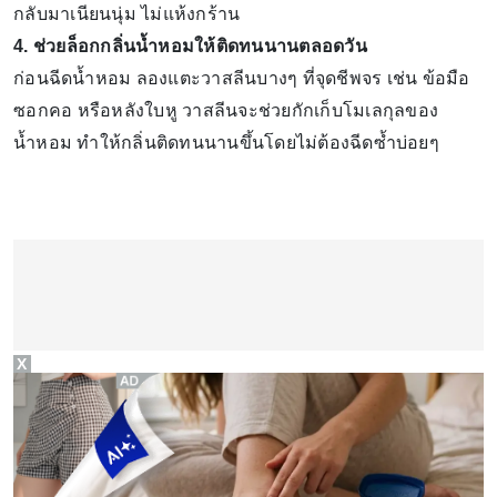
กลับมาเนียนนุ่ม ไม่แห้งกร้าน
4. ช่วยล็อกกลิ่นน้ำหอมให้ติดทนนานตลอดวัน
ก่อนฉีดน้ำหอม ลองแตะวาสลีนบางๆ ที่จุดชีพจร เช่น ข้อมือ
ซอกคอ หรือหลังใบหู วาสลีนจะช่วยกักเก็บโมเลกุลของ
น้ำหอม ทำให้กลิ่นติดทนนานขึ้นโดยไม่ต้องฉีดซ้ำบ่อยๆ
X