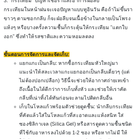
3: "กระเทียม" ปัญหาเชื้อราและอาการฝ่อลีบ
กระเทียมในหน้าฝนจะเจอปัญหาแบบทูอินวัน คือถ้าไม่ขึ้นรา
ขาวๆ ตามซอกกลีบ ก็จะฝ่อลีบจนเนื้อข้างในกลายเป็นโพรง
แห้งๆ หรือบางครั้งความชื้นก็กระตุ้นให้กระเทียม "แตกใบ
งอก" ซึ่งทำให้รสชาติและความหอมลดลง
ขั้นตอนการจัดการและจัดเก็บ:
แยกแกะเป็นกลีบ: หากซื้อกระเทียมหัวใหญ่มา
แนะนำให้สละเวลาแกะแยกออกเป็นกลีบเดี่ยวๆ (แต่
ไม่ต้องปอกเปลือก) วิธีนี้จะช่วยให้อากาศถ่ายเทเข้า
ถึงเนื้อในได้ดีกว่าการเก็บทั้งหัว และช่วยให้เราคัด
กลีบที่เน่าทิ้งได้ทันก่อนจะลามไปติดกลีบอื่น
เก็บในโหลแก้วพร้อมตัวช่วยดูดชื้น: นำกลีบกระเทียม
ที่คัดแล้วใส่ในโหลแก้วที่สะอาดและแห้งสนิท ใส่
ซองซิลิกาเจล (Silica Gel) หรือสารดูดความชื้นชนิด
ที่ใช้กับอาหารลงไปด้วย 1-2 ซอง หรือหากไม่มี ให้