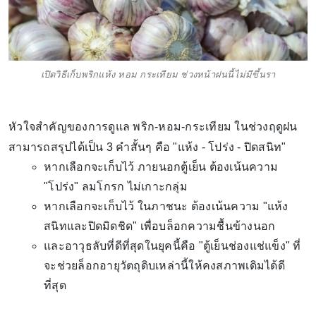
เปิดวิธีเก็บพริกแห้ง หอม กระเทียม ช่วงหน้าฝนนี้ไม่มีขึ้นรา
หัวใจสำคัญของการดูแล พริก-หอม-กระเทียม ในช่วงฤดูฝน
สามารถสรุปได้เป็น 3 คำสั้นๆ คือ "แห้ง - โปร่ง - ปิดสนิท"
หากเลือกจะเก็บไว้ ภายนอกตู้เย็น ต้องเน้นความ
"โปร่ง" ลมโกรก ไม่เกาะกลุ่ม
หากเลือกจะเก็บไว้ ในภาชนะ ต้องเน้นความ "แห้ง
สนิทและปิดมิดชิด" เพื่อบล็อกความชื้นข้างนอก
และอาวุธลับที่ดีที่สุดในยุคนี้คือ "ตู้เย็นช่องแช่แข็ง" ที่
จะช่วยล็อกอายุวัตถุดิบเหล่านี้ให้คงสภาพเดิมได้ดี
ที่สุด