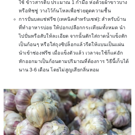
ใช้ ข้าวสารดิบ ประมาณ 1 กำมือ ห่อด้วยผ้าขาวบาง
หรือทิชชู่ วางไว้ก้นโหลเพื่อช่วยดูดความชื้น
การปั่นบดแช่ฟรีซ (เทคนิคสำหรับเชฟ): สำหรับบ้าน
ที่ทำอาหารบ่อย ให้ปอกเปลือกกระเทียมทั้งหมด นำ
ไปปั่นหรือสับให้ละเอียด จากนั้นตักใส่ถาดน้ำแข็งตัก
เป็นก้อนๆ หรือใส่ถุงซิปล็อกแล้วรีดให้แบนเป็นแผ่น
นำเข้าช่องฟรีซ เมื่อแข็งตัวแล้ว เวลาจะใช้ก็แค่อัก
หักออกมาเป็นก้อนตามปริมาณที่ต้องการ วิธีนี้เก็บได้
นาน 3-6 เดือน โดยไม่สูญเสียกลิ่นหอม