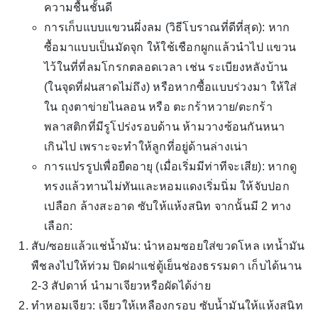
ความชื้นชั้นดี
การเก็บแบบแขวนผึ่งลม (วิธีโบราณที่ดีที่สุด): หาก
ซื้อมาแบบเป็นมัดจุก ให้ใช้เชือกผูกแล้วนำไป แขวน
ไว้ในที่ที่ลมโกรกตลอดเวลา เช่น ระเบียงหลังบ้าน
(ในจุดที่ฝนสาดไม่ถึง) หรือหากซื้อแบบร่วงมา ให้ใส่
ใน ถุงตาข่ายไนลอน หรือ ตะกร้าหวาย/ตะกร้า
พลาสติกที่มีรูโปร่งรอบด้าน ห้ามวางซ้อนกันหนา
เกินไป เพราะจะทำให้ลูกที่อยู่ด้านล่างเน่า
การแปรรูปเพื่อยืดอายุ (เมื่อเริ่มมีท่าทีจะเสีย): หากดู
ทรงแล้วทานไม่ทันและหอมแดงเริ่มนิ่ม ให้จับปอก
เปลือก ล้างสะอาด ซับให้แห้งสนิท จากนั้นมี 2 ทาง
เลือก:
สับ/ซอยแล้วแช่น้ำมัน: นำหอมซอยใส่ขวดโหล เทน้ำมัน
พืชลงไปให้ท่วม ปิดฝาแช่ตู้เย็นช่องธรรมดา เก็บได้นาน
2-3 สัปดาห์ นำมาเจียวหรือผัดได้ง่าย
ทำหอมเจียว: เจียวให้เหลืองกรอบ ซับน้ำมันให้แห้งสนิท