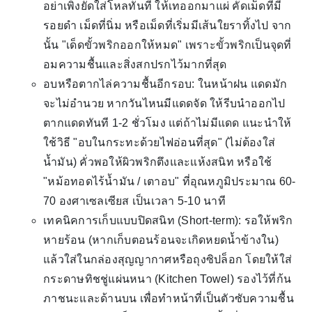
อย่าเพิ่งยัดใส่โหลทันที ให้เทออกมาแผ่ คัดเม็ดที่มี
รอยดำ เม็ดที่นิ่ม หรือเม็ดที่เริ่มมีเส้นใยราทิ้งไป จาก
นั้น "เด็ดขั้วพริกออกให้หมด" เพราะขั้วพริกเป็นจุดที่
อมความชื้นและสิ่งสกปรกไว้มากที่สุด
อบหรือตากไล่ความชื้นอีกรอบ: ในหน้าฝน แดดมัก
จะไม่อำนวย หากวันไหนมีแดดจัด ให้รีบนำออกไป
ตากแดดทันที 1-2 ชั่วโมง แต่ถ้าไม่มีแดด แนะนำให้
ใช้วิธี "อบในกระทะด้วยไฟอ่อนที่สุด" (ไม่ต้องใส่
น้ำมัน) คั่วพอให้ผิวพริกตึงและแห้งสนิท หรือใช้
"หม้อทอดไร้น้ำมัน / เตาอบ" ที่อุณหภูมิประมาณ 60-
70 องศาเซลเซียส เป็นเวลา 5-10 นาที
เทคนิคการเก็บแบบปิดสนิท (Short-term): รอให้พริก
หายร้อน (หากเก็บตอนร้อนจะเกิดหยดน้ำข้างใน)
แล้วใส่ในกล่องสุญญากาศหรือถุงซิปล็อก โดยให้ใส่
กระดาษทิชชู่แผ่นหนา (Kitchen Towel) รองไว้ที่ก้น
ภาชนะและด้านบน เพื่อทำหน้าที่เป็นตัวซับความชื้น