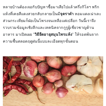
หลายบ้านต้องเจอกับปัญหาซื้อมาเสียไปแล้วครึ่งกิโลฯ พริก
แห้งที่เคยสีแดงสวยกลับกลายเป็นมี
จุดราดำ
หอมแดงเน่าเละ
ส่วนกระเทียมก็ฝ่อเป็นโพรงจนเหลือแต่เปลือก วันนี้เราจึง
รวบรวมข้อมูลเชิงลึกและเทคนิคจากกูรูผู้เชี่ยวชาญด้าน
อาหาร มาเปิดเผย "
วิธียืดอายุสมุนไพรแห้ง
" ให้รอดพ้นจาก
ความชื้นตลอดฤดูฝนนี้แบบละเอียดทุกขั้นตอน