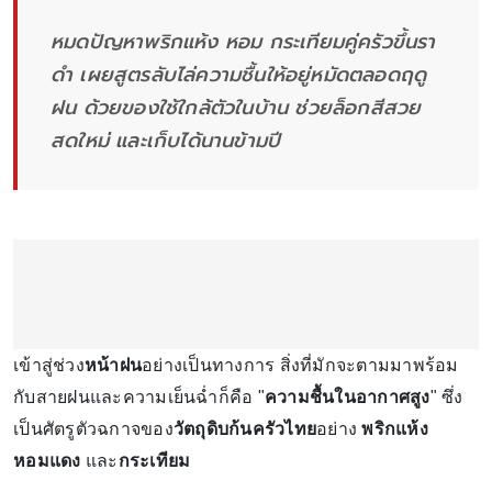
หมดปัญหาพริกแห้ง หอม กระเทียมคู่ครัวขึ้นรา
ดำ เผยสูตรลับไล่ความชื้นให้อยู่หมัดตลอดฤดู
ฝน ด้วยของใช้ใกล้ตัวในบ้าน ช่วยล็อกสีสวย
สดใหม่ และเก็บได้นานข้ามปี
เข้าสู่ช่วง
หน้าฝน
อย่างเป็นทางการ สิ่งที่มักจะตามมาพร้อม
กับสายฝนและความเย็นฉ่ำก็คือ "
ความชื้นในอากาศสูง
" ซึ่ง
เป็นศัตรูตัวฉกาจของ
วัตถุดิบก้นครัวไทย
อย่าง
พริกแห้ง
หอมแดง
และ
กระเทียม