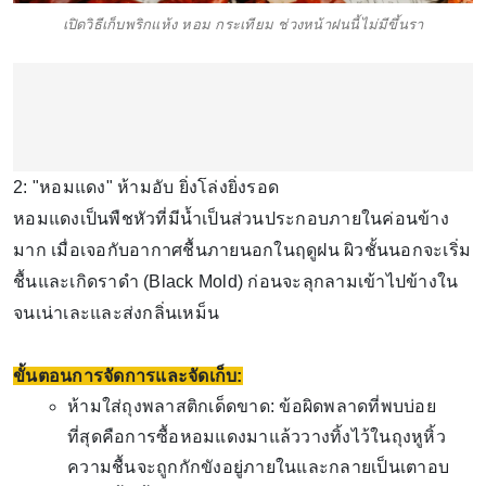
เปิดวิธีเก็บพริกแห้ง หอม กระเทียม ช่วงหน้าฝนนี้ไม่มีขึ้นรา
2: "หอมแดง" ห้ามอับ ยิ่งโล่งยิ่งรอด
หอมแดงเป็นพืชหัวที่มีน้ำเป็นส่วนประกอบภายในค่อนข้าง
มาก เมื่อเจอกับอากาศชื้นภายนอกในฤดูฝน ผิวชั้นนอกจะเริ่ม
ชื้นและเกิดราดำ (Black Mold) ก่อนจะลุกลามเข้าไปข้างใน
จนเน่าเละและส่งกลิ่นเหม็น
ขั้นตอนการจัดการและจัดเก็บ:
ห้ามใส่ถุงพลาสติกเด็ดขาด: ข้อผิดพลาดที่พบบ่อย
ที่สุดคือการซื้อหอมแดงมาแล้ววางทิ้งไว้ในถุงหูหิ้ว
ความชื้นจะถูกกักขังอยู่ภายในและกลายเป็นเตาอบ