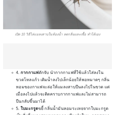
เปิด 10 วิธีไล่แมลงสาบในห้องน้ำ ลดกลิ่นและเชื้อ ทำได้เอง
4.
กากกาแฟ
ดักจับ นำกากกาแฟที่ใช้แล้วใส่ลงใน
ขวดโหลแก้ว เติมน้ำลงไปเล็กน้อยให้พอหมาดๆ กลิ่น
หอมของกาแฟจะล่อให้แมลงสาบปีนลงไปในขวด แต่
เมื่อลงไปแล้วจะติดคราบกากกาแฟและไม่สามารถ
ปีนกลับขึ้นมาได้
5.
ใบมะกรูด
ขยี้ กลิ่นน้ำมันหอมระเหยจากใบมะกรูด