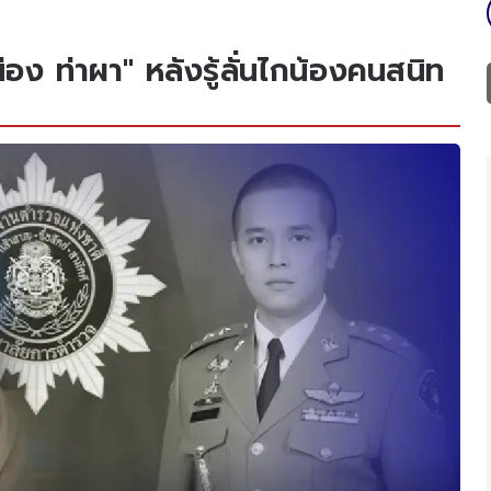
น่อง ท่าผา" หลังรู้ลั่นไกน้องคนสนิท