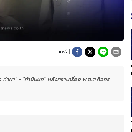
แชร์ |
ง ท่าผา" - "กำนันนก" หลังทราบเรื่อง พ.ต.ต.ศิวกร