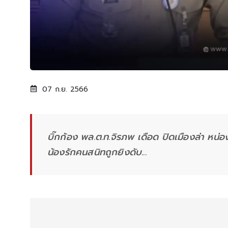
07 ก.ย. 2566
บิ๊กก้อง พล.ต.ท.จิรภพ เดือด ปิดเมืองล่า หน่อ
น้องรักคนสนิทถูกยิงดับ...