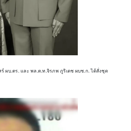
สร์ ผบ.ตร. และ พล.ต.ท.จิรภพ ภูริเดช ผบช.ก. ได้สั่งชุด