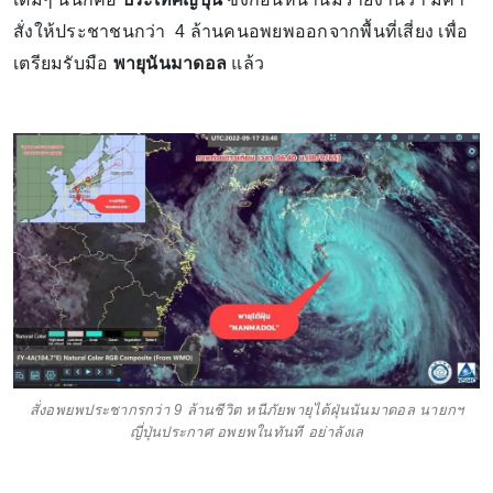
สั่งให้ประชาชนกว่า 4 ล้านคนอพยพออกจากพื้นที่เสี่ยง เพื่อ
เตรียมรับมือ
พายุนันมาดอล
แล้ว
สั่งอพยพประชากรกว่า 9 ล้านชีวิต หนีภัยพายุไต้ฝุ่นนันมาดอล นายกฯ
ญี่ปุ่นประกาศ อพยพในทันที อย่าลังเล