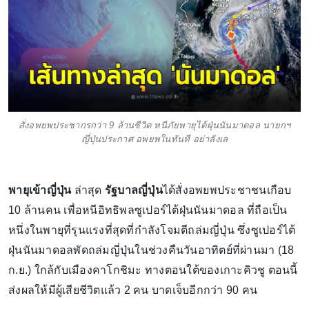
สั่งอพยพประชากรกว่า 9 ล้านชีวิต หนีภัยพายุไต้ฝุ่นนันมาดอล นายกฯ
ญี่ปุ่นประกาศ อพยพในทันที อย่าลังเล
พายุเข้าญี่ปุ่น
ล่าสุด
รัฐบาลญี่ปุ่น
ได้สั่งอพยพประชาชนเกือบ
10 ล้านคน เพื่อหนีอิทธิพลซูเปอร์ไต้ฝุ่นนันมาดอล ที่ถือเป็น
หนึ่งในพายุที่รุนแรงที่สุดที่กำลังโจมตีถล่มญี่ปุ่น ซึ่งซูเปอร์ไต้
ฝุ่นนันมาดอลพัดถล่มญี่ปุ่นในช่วงคืนวันอาทิตย์ที่ผ่านมา (18
ก.ย.) ใกล้กับเมืองคาโกชิมะ ทางตอนใต้ของเกาะคิวชู ตอนนี้
ส่งผลให้มีผู้เสียชีวิตแล้ว 2 คน บาดเจ็บอีกกว่า 90 คน