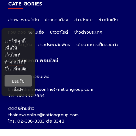
CATE GORIES
ข่าวพระราชสำนัก
ข่าวการเมือง
ข่าวสังคม
ข่าวบันเทิง
หวย ดวง ความเชื่อ
ข่าววาไรตี้
ข่าวต่างประเทศ
×
เราใช้คุกกี้
ข่าวเศรษฐกิจ
ข่าวประชาสัมพันธ์
นโยบายการเป็นส่วนตัว
เพื่อให้
เว็บไซต์
ติดต่อโฆษณา ออนไลน์
ทำงานได้ดี
ขึ้น
เพิ่มเติม
ติดต่อโฆษณาออนไลน์
ยอมรับ
คุณอ้อ
Email : thainewsonline@nationgroup.com
ตั้งค่า
Tel: 0814407654
ติดต่อฝ่ายข่าว
thainewsonline@nationgroup.com
โทร. 02-338-3333 ต่อ 3343