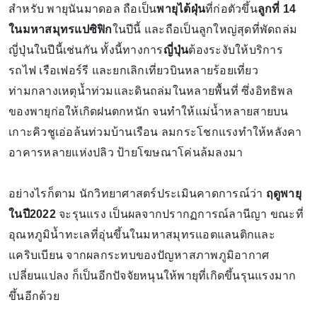
สำหรับ พายุนันมาดอล ถือเป็น
พายุไต้ฝุ่น
ที่ก่อตัวขึ้น
ลูกที่ 14
ในมหาสมุทรแปซิฟิก
ในปีนี้ และถือเป็นลูกใหญ่สุดที่พัดถล่ม
ญี่ปุ่นในปีนี้เช่นกัน ทั้งนี้ท างการ
ญี่ปุ่น
ต้องระงับให้บริการ
รถไฟ เรือเฟอร์รี และยกเลิกเที่ยวบินหลายร้อยเที่ยว
ท่ามกลางเหตุน้ำท่วมและดินถล่มในหลายพื้นที่ ซึ่งอิทธิพล
ของพายุก่อให้เกิดฝนตกหนัก จนทำให้แม่น้ำหลายสายบน
เกาะคิวชูเอ่อล้นท่วมบ้านเรือน ล มกระโชกแรงทำให้หลังคา
อาคารหลายแห่งปลิว ป้ายโฆษณาโค่นล้มลงมา
อย่างไรก็ตาม นักวิทยาศาสตร์ประเมินคาดการณ์ว่า
ฤดูพายุ
ในปี2022
จะรุนแรง เป็นผลจากปรากฏการณ์ลานีญา ขณะที่
อุณหภูมิน้ำทะเลที่อุ่นขึ้นในมหาสมุทรแอตแลนติกและ
แคริบเบียน จากผลกระทบของปัญหาสภาพภูมิอากาศ
เปลี่ยนแปลง ก็เป็นอีกปัจจัยหนุนให้พายุที่เกิดขึ้นรุนแรงมาก
ขึ้นอีกด้วย