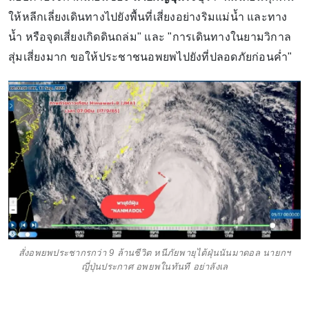
ให้หลีกเลี่ยงเดินทางไปยังพื้นที่เสี่ยงอย่างริมแม่น้ำ และทาง
น้ำ หรือจุดเสี่ยงเกิดดินถล่ม" และ "การเดินทางในยามวิกาล
สุ่มเสี่ยงมาก ขอให้ประชาชนอพยพไปยังที่ปลอดภัยก่อนค่ำ"
สั่งอพยพประชากรกว่า 9 ล้านชีวิต หนีภัยพายุไต้ฝุ่นนันมาดอล นายกฯ
ญี่ปุ่นประกาศ อพยพในทันที อย่าลังเล