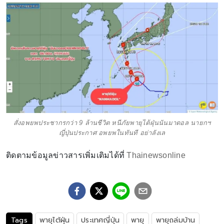
สั่งอพยพประชากรกว่า 9 ล้านชีวิต หนีภัยพายุไต้ฝุ่นนันมาดอล นายกฯ
ญี่ปุ่นประกาศ อพยพในทันที อย่าลังเล
ติดตามข้อมูลข่าวสารเพิ่มเติมได้ที่
Thainewsonline
Tags
พายุไต้ฝุ่น
ประเทศญี่ปุ่น
พายุ
พายุถล่มบ้าน