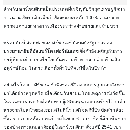
สำหรับ
อาร์เจนตินา
เป็นประเทศที่เผชิญกับวิกฤตเศรษฐกิจมา
ยาวนาน อัตราเงินเฟ้อกำลังจะแตะระดับ 100% ท่ามกลาง
ความแตกแยกทางการเมืองระหว่างฝ่ายซ้ายและฝ่ายขวา
พร้อมกันนี้ อิทธิพลของเคิร์ชเนอร์ ยังบดบังรัฐบาลของ
ประธานาธิบดีอัลแบร์โต เฟอร์นันเดซ
ซึ่งกำลังเผชิญกับการ
ต่อสู้ที่ยากลำบาก เพื่อป้องกันความท้าทายจากฝ่ายค้านหัว
อนุรักษ์นิยม ในการเลือกตั้งทั่วไปที่จะมีขึ้นในปีหน้า
อย่างไรก็ตาม เคิร์ชเนอร์ เพิ่งรอดชีวิตจากการถูกลอบสังหาร
มาได้อย่างหวุดหวิด เมื่อเดือนกันยายน โดยเหตุการณ์เกิดขึ้น
ในขณะที่เธอจะจับมือทักทายผู้สนับสนุน และคนร้ายได้จ่อมือ
ห่างจากใบหน้าของเธอแค่ไม่กี่นิ้ว แต่โชคดีที่ปืนขัดลำกล้อง
ซึ่งทราบภายหลังว่า คนร้ายเป็นชายชาวบราซิลที่มีอาชีพขาย
ของข้างทางและอาศัยอยู่ในอาร์เจนตินา ตั้งแต่ปี 2541 เขา