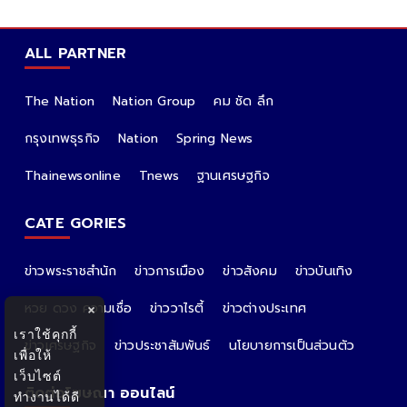
ALL PARTNER
The Nation
Nation Group
คม ชัด ลึก
กรุงเทพธุรกิจ
Nation
Spring News
Thainewsonline
Tnews
ฐานเศรษฐกิจ
CATE GORIES
ข่าวพระราชสำนัก
ข่าวการเมือง
ข่าวสังคม
ข่าวบันเทิง
หวย ดวง ความเชื่อ
ข่าววาไรตี้
ข่าวต่างประเทศ
×
เราใช้คุกกี้
ข่าวเศรษฐกิจ
ข่าวประชาสัมพันธ์
นโยบายการเป็นส่วนตัว
เพื่อให้
เว็บไซต์
ติดต่อโฆษณา ออนไลน์
ทำงานได้ดี