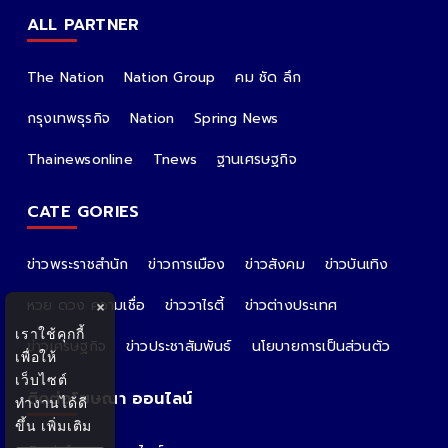
ALL PARTNER
The Nation
Nation Group
คม ชัด ลึก
กรุงเทพธุรกิจ
Nation
Spring News
Thainewsonline
Tnews
ฐานเศรษฐกิจ
CATE GORIES
ข่าวพระราชสำนัก
ข่าวการเมือง
ข่าวสังคม
ข่าวบันเทิง
หวย ดวง ความเชื่อ
ข่าววาไรตี้
ข่าวต่างประเทศ
×
เราใช้คุกกี้
ข่าวเศรษฐกิจ
ข่าวประชาสัมพันธ์
นโยบายการเป็นส่วนตัว
เพื่อให้
เว็บไซต์
ติดต่อโฆษณา ออนไลน์
ทำงานได้ดี
ขึ้น
เพิ่มเติม