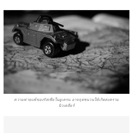
ความพ่ายแพ้ของรัสเซียในยูเครน อาจจุดชนวนให้เกิดสงคราม
นิวเคลียร์