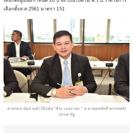
เลือกตั้งผู้นั้นมีกำหนด 20 ปี ซึ่ง เป็นไปตาม พ.ร.ป.ว่าด้วยการ
เลือกตั้งส.ส.2561 มาตรา 151
ศาลรธน.นัดอ่านคำวินิจฉัย "สิระ เจนจาคะ " ส.ส.เขตหลักสี่ พรรคพลัง
ประชารัฐ