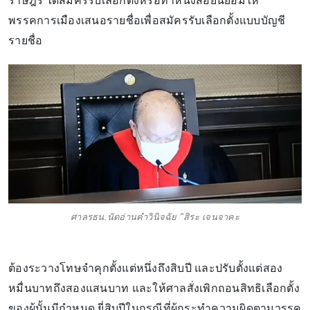
ราษฎร ได้สมัครรับเลือกตั้งหรือทําหนังสือยินยอมให้
พรรคการเมืองเสนอรายชื่อเพื่อสมัครรับเลือกตั้งแบบบัญชี
รายชื่อ
ศาลรธน.นัดอ่านคำวินิจฉัย "สิระ เจนจาคะ
ต้องระวางโทษจําคุกตั้งแต่หนึ่งถึงสิบปี และปรับตั้งแต่สอง
หมื่นบาทถึงสองแสนบาท และให้ศาลสั่งเพิกถอนสิทธิเลือกตั้ง
ของผู้นั้นมีกําหนด ยี่สิบปีในกรณีที่ผู้กระทําความผิดตามวรรค