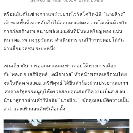
ศาลรธน.นัดอ่านคำวินิจฉัย "สิระ เจนจาคะ
หรือแม้แต่ในช่วงการแพร่ระบาดไวรัสโควิด-19 "นายสิระ"
เจ้าของพื้นที่เขตหลักสี่ ก็ได้ออกมาแสดงความไม่เห็นด้วยกับ
การก่อสร้างรพ.สนามพลังแผ่นดินที่มีนพ.เหรียญทอง แน่น
หนา ผอ.รพ.มงกุฎวัฒนะ ดำเนินการ จนมีวิวาทะตอบโต้กัน
ผ่านสื่อมวลชน ระยะหนึ่ง
เช่นเดียวกับ การออกมาแถลงข่าวตอบโต้ทางการเมือง
กับ"พล.ต.อ.เสรีพิศุทธ์ เตมียาเวส" หัวหน้าพรรคเสรีรวมไทย
จนในที่สุด พล.ต.อ.เสรีพิศุทธ์ ได้ยื่นคำร้องผ่านประธานสภาฯ
ส่งศาลรัฐธรรมนูญให้ตรวจสอบคุณสมบัติความเป็นส.ส.จน
นำมาสู่การอ่านคำวินิจฉัย "นายสิระ" ขัดคุณสมบัติความเป็น
ส.ส. และเพิกถอนสิทธิเลือกตั้ง