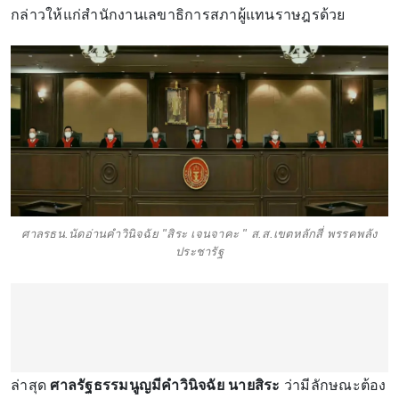
กล่าวให้แก่สํานักงานเลขาธิการสภาผู้แทนราษฎรด้วย
ศาลรธน.นัดอ่านคำวินิจฉัย "สิระ เจนจาคะ " ส.ส.เขตหลักสี่ พรรคพลัง
ประชารัฐ
ล่าสุด
ศาลรัฐธรรมนูญมีคำวินิจฉัย นายสิระ
ว่ามีลักษณะต้อง