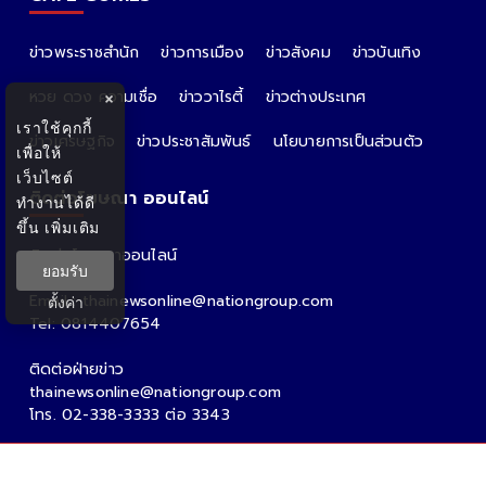
ข่าวพระราชสำนัก
ข่าวการเมือง
ข่าวสังคม
ข่าวบันเทิง
หวย ดวง ความเชื่อ
ข่าววาไรตี้
ข่าวต่างประเทศ
×
เราใช้คุกกี้
ข่าวเศรษฐกิจ
ข่าวประชาสัมพันธ์
นโยบายการเป็นส่วนตัว
เพื่อให้
เว็บไซต์
ติดต่อโฆษณา ออนไลน์
ทำงานได้ดี
ขึ้น
เพิ่มเติม
ติดต่อโฆษณาออนไลน์
ยอมรับ
คุณอ้อ
Email : thainewsonline@nationgroup.com
ตั้งค่า
Tel: 0814407654
ติดต่อฝ่ายข่าว
thainewsonline@nationgroup.com
โทร. 02-338-3333 ต่อ 3343