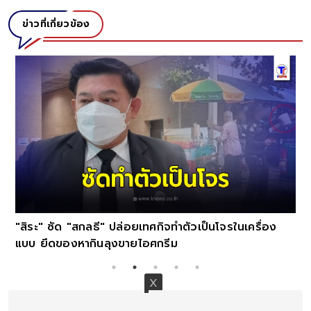
ข่าวที่เกี่ยวข้อง
"สิระ" ซัด "สกลธี" ปล่อยเทศกิจทำตัวเป็นโจรในเครื่อง
แบบ ยึดของหากินลุงขายไอศกรีม