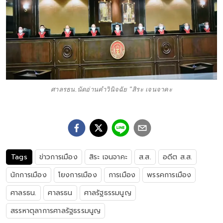
ศาลรธน.นัดอ่านคำวินิจฉัย "สิระ เจนจาคะ
Tags
ข่าวการเมือง
สิระ เจนจาคะ
ส.ส.
อดีต ส.ส.
นักการเมือง
โยงการเมือง
การเมือง
พรรคการเมือง
ศาลรธน.
ศาลรธน
ศาลรัฐธรรมนูญ
สรรหาตุลาการศาลรัฐธรรมนูญ