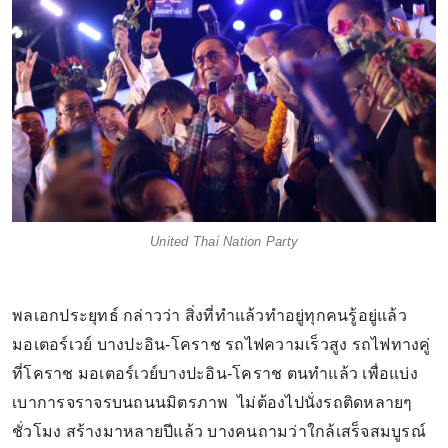
United Thai Nation Party
พลเอกประยุทธ์ กล่าวว่า สิ่งที่ทำแล้วทำอยู่ทุกคนรู้อยู่แล้ว
มอเตอร์เวย์ บางปะอิน-โคราช รถไฟความเร็วสูง รถไฟทางคู่
ที่โคราช มอเตอร์เวย์บางปะอิน-โคราช ตนทำแล้ว เพื่อแบ่ง
เบาการจราจรบนถนนมิตรภาพ ไม่ต้องไปนั่งรถติดหลายๆ
ชั่วโมง สร้างมาหลายปีแล้ว บางคนถามว่าใกล้เสร็จสมบูรณ์