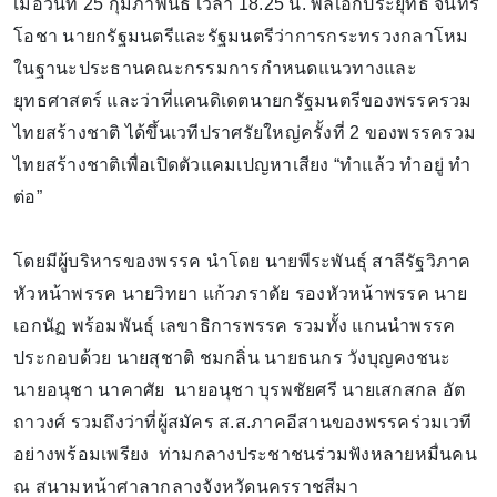
เมื่อวันที่ 25 กุมภาพันธ์ เวลา 18.25 น. พลเอกประยุทธ์ จันทร์
โอชา นายกรัฐมนตรีและรัฐมนตรีว่าการกระทรวงกลาโหม
ในฐานะประธานคณะกรรมการกำหนดแนวทางและ
ยุทธศาสตร์ และว่าที่แคนดิเดตนายกรัฐมนตรีของพรรครวม
ไทยสร้างชาติ ได้ขึ้นเวทีปราศรัยใหญ่ครั้งที่ 2 ของพรรครวม
ไทยสร้างชาติเพื่อเปิดตัวแคมเปญหาเสียง “ทำแล้ว ทำอยู่ ทำ
ต่อ”
โดยมีผู้บริหารของพรรค นำโดย นายพีระพันธุ์ สาลีรัฐวิภาค
หัวหน้าพรรค นายวิทยา แก้วภราดัย รองหัวหน้าพรรค นาย
เอกนัฏ พร้อมพันธุ์ เลขาธิการพรรค รวมทั้ง แกนนำพรรค
ประกอบด้วย นายสุชาติ ชมกลิ่น นายธนกร วังบุญคงชนะ
นายอนุชา นาคาศัย นายอนุชา บุรพชัยศรี นายเสกสกล อัต
ถาวงศ์ รวมถึงว่าที่ผู้สมัคร ส.ส.ภาคอีสานของพรรคร่วมเวที
อย่างพร้อมเพรียง ท่ามกลางประชาชนร่วมฟังหลายหมื่นคน
ณ สนามหน้าศาลากลางจังหวัดนครราชสีมา