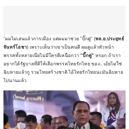
"ผมไม่เล่นแล้วการเมือง แต่ผมมาช่วย "บิ๊กตู่" (
พล.อ.ประยุทธ์
จันทร์โอชา
) เพราะเห็นว่าเขาเป็นคนดี ผมดูแล้วหัวหน้า
พรรคทั้งหลายเนี่ยไม่มีใครดีเหนือกว่า
"บิ๊กตู่"
หรอก ถ้าเรา
อยากได้รัฐบาลที่ดีให้เลือกพรรคไทยรักไทย ของ.. เอ้ยไม่ใช่
ฉิบหายแล้วกู รวมไทยสร้างชาติ ไอ้ไทยรักไทยน่ะมันฉิบหาย
ไปนานแล้ว