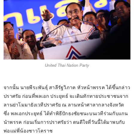
United Thai Nation Party
จากนั้น นายพีระพันธุ์ สาลีรัฐวิภาค หัวหน้าพรรค ได้ขึ้นกล่าว
ปราศรัย ก่อนที่พลเอก ประยุทธ์ จะเดินทักทายประชาชนจาก
ลานย่าโมมายังเวทีปราศรัย ณ ลานหน้าศาลากลางจังหวัด
ซึ่ง พลเอกประยุทธ์ ได้ทำพิธีปักธงชัยชนะบนเวทีร่วมกับแกน
นำพรรค ก่อนเริ่มการปราศรัยว่า ตนดีใจที่วันนี้ได้มาพบกับ
พ่อแม่พี่น้องชาวโคราช