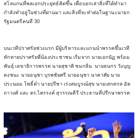
สโลแกนที่พลเอกประยุทธ์คิดขึ้น เพื่อบอกเล่าสิ่งที่ได้ทำมา
กำลังทำอยู่ในช่วงที่ผ่านมา และสิ่งที่จะทำต่อในฐานะนายก
รัฐมนตรีคนที่ 30
บนเวทีปราศรัยช่วงแรก มีผู้บริหารและแกนนำพรรคขึ้นเวที
ทักทายปราศรัยพี่น้องประชาชน เริ่มจาก นายเอกนัฏ พร้อม
พันธุ์ เลขาธิการพรรค นายสุชาติ ชมกลิ่น นายธนกร วังบุญ
คงชนะ นายอนุชา บุรพชัยศรี นายอนุชา นาคาศัย นาย
ประนอม โพธิ์คำ นายปรีชา เร่งสมบูรณ์สุข นายเสกสกล อัต
ถาวงศ์ และ ดร.ไตรรงค์ สุวรรณคีรี ประธานที่ปรึกษาพรรค