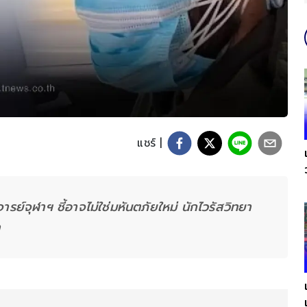
แชร์ |
ย์จุฬาฯ ชี้อาจไม่ใช่มหันตภัยใหม่ นักไวรัสวิทยา
า