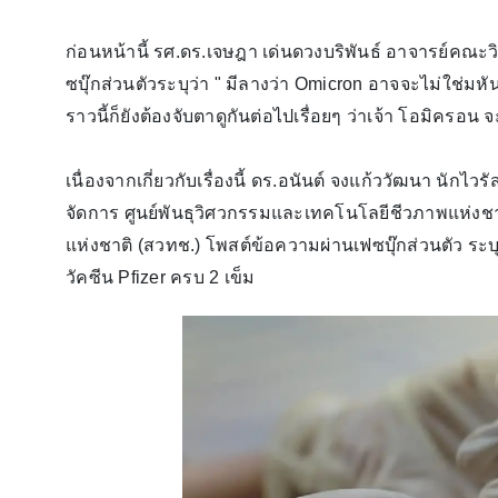
ก่อนหน้านี้ รศ.ดร.เจษฎา เด่นดวงบริพันธ์ อาจารย์คณ
ซบุ๊กส่วนตัวระบุว่า " มีลางว่า Omicron อาจจะไม่ใช่มหัน
ราวนี้ก็ยังต้องจับตาดูกันต่อไปเรื่อยๆ ว่าเจ้า โอมิคร
เนื่องจากเกี่ยวกับเรื่องนี้ ดร.อนันต์ จงแก้ววัฒนา นัก
จัดการ ศูนย์พันธุวิศวกรรมและเทคโนโลยีชีวภาพแห่ง
แห่งชาติ (สวทช.) โพสต์ข้อความผ่านเฟซบุ๊กส่วนตัว ระบุ
วัคซีน Pfizer ครบ 2 เข็ม