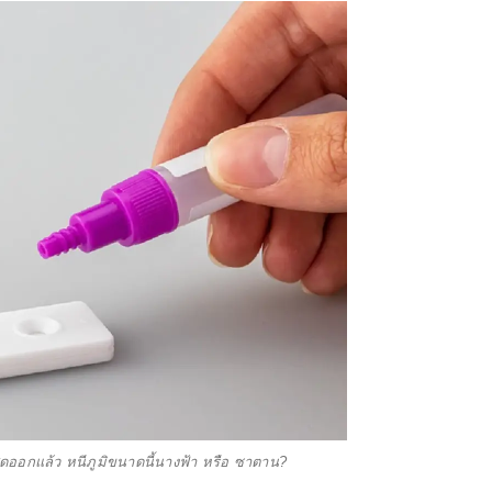
ดออกแล้ว หนีภูมิขนาดนี้นางฟ้า หรือ ซาตาน?