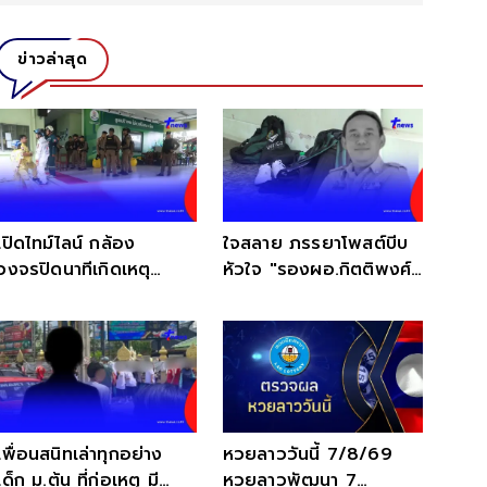
ข่าวล่าสุด
เปิดไทม์ไลน์ กล้อง
ใจสลาย ภรรยาโพสต์บีบ
วงจรปิดนาทีเกิดเหตุ
หัวใจ "รองผอ.กิตติพงศ์"
โรงเรียนเทพศิรินทร์ นนฯ
จากไปกะทันหัน
เพื่อนสนิทเล่าทุกอย่าง
หวยลาววันนี้ 7/8/69
เด็ก ม.ต้น ที่ก่อเหตุ มี
หวยลาวพัฒนา 7