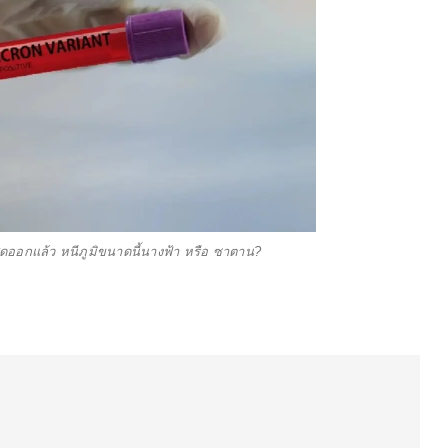
ดออกแล้ว หนีภูมิขนาดนี้นางฟ้า หรือ ซาตาน?