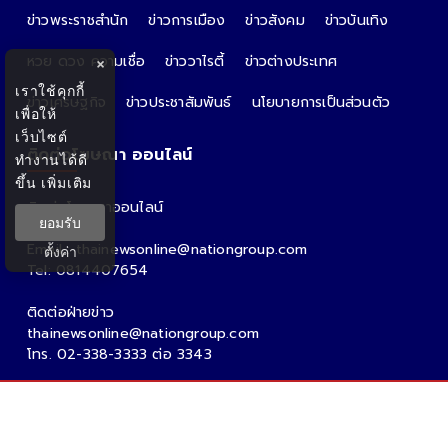
ข่าวพระราชสำนัก
ข่าวการเมือง
ข่าวสังคม
ข่าวบันเทิง
หวย ดวง ความเชื่อ
ข่าววาไรตี้
ข่าวต่างประเทศ
×
เราใช้คุกกี้
ข่าวเศรษฐกิจ
ข่าวประชาสัมพันธ์
นโยบายการเป็นส่วนตัว
เพื่อให้
เว็บไซต์
ติดต่อโฆษณา ออนไลน์
ทำงานได้ดี
ขึ้น
เพิ่มเติม
ติดต่อโฆษณาออนไลน์
ยอมรับ
คุณอ้อ
Email : thainewsonline@nationgroup.com
ตั้งค่า
Tel: 0814407654
ติดต่อฝ่ายข่าว
thainewsonline@nationgroup.com
โทร. 02-338-3333 ต่อ 3343