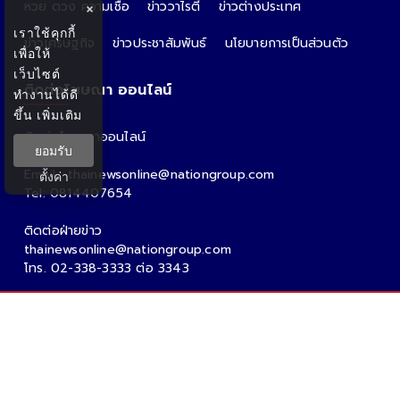
หวย ดวง ความเชื่อ
ข่าววาไรตี้
ข่าวต่างประเทศ
×
เราใช้คุกกี้
ข่าวเศรษฐกิจ
ข่าวประชาสัมพันธ์
นโยบายการเป็นส่วนตัว
เพื่อให้
เว็บไซต์
ติดต่อโฆษณา ออนไลน์
ทำงานได้ดี
ขึ้น
เพิ่มเติม
ติดต่อโฆษณาออนไลน์
ยอมรับ
คุณอ้อ
Email : thainewsonline@nationgroup.com
ตั้งค่า
Tel: 0814407654
ติดต่อฝ่ายข่าว
thainewsonline@nationgroup.com
โทร. 02-338-3333 ต่อ 3343