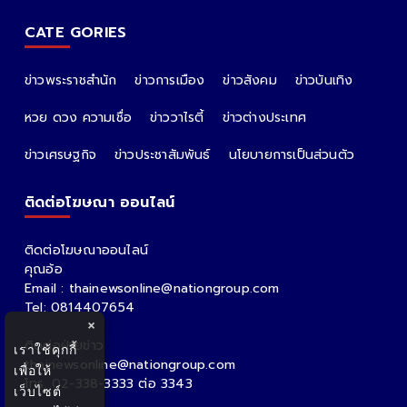
CATE GORIES
ข่าวพระราชสำนัก
ข่าวการเมือง
ข่าวสังคม
ข่าวบันเทิง
หวย ดวง ความเชื่อ
ข่าววาไรตี้
ข่าวต่างประเทศ
ข่าวเศรษฐกิจ
ข่าวประชาสัมพันธ์
นโยบายการเป็นส่วนตัว
ติดต่อโฆษณา ออนไลน์
ติดต่อโฆษณาออนไลน์
คุณอ้อ
Email : thainewsonline@nationgroup.com
Tel: 0814407654
×
ติดต่อฝ่ายข่าว
เราใช้คุกกี้
thainewsonline@nationgroup.com
เพื่อให้
โทร. 02-338-3333 ต่อ 3343
เว็บไซต์