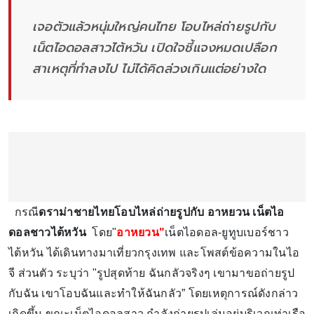
เจอตัวแล้วหนุ่มใหญ่คนไทย โอบไหล่ถ่ายรูปกับ
เน็ตไอดอลสาวไต้หวัน เปิดใจชี้แจงหมดเปลือก
สาเหตุที่ทำลงไป ไม่ได้คิดล่วงเกินแต่อย่างใด
กรณี
ดราม่าชายไทยโอบไหล่ถ่ายรูปกับ อาหยวน
เน็ตไอ
ดอลชาวไต้หวัน
โดย"
อาหยวน"
เน็ตไอดอล-ยูทูบเบอร์ชาว
ไต้หวัน ได้เดินทางมาเที่ยวกรุงเทพ และโพสต์ข้อความในไอ
จี ส่วนตัว ระบุว่า "รูปสุดท้าย ฉันกลัวจริงๆ เขามาขอถ่ายรูป
กับฉัน เขาโอบฉันและทำให้ฉันกลัว” โดยเหตุการณ์ดังกล่าว
เกิดขึ้น ขณะเน็ตไอดอลสาว กำลังถ่ายรูปเล่นอยู่บริเวณท่าเรือ