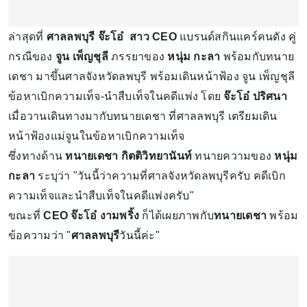
ล่าสุดที่
ศาลลพบุรี จ๊ะโอ๋ สาว CEO
แบรนด์สกินแคร์คนดัง คู่
กรณีของ
จูน เพ็ญชุลี
ภรรยาของ
หนุ่ม กะลา
พร้อมกับทนาย
เดชา มาขึ้นศาลจังหวัดลพบุรี พร้อมเดินหน้าฟ้อง จูน เพ็ญชุลี
ข้อหาเบิกความเท็จ-นำสืบเท็จในคดีแพ่ง โดย
จ๊ะโอ๋ ปริศนา
เมื่อวานเดินทางมากับทนายเดชา ที่ศาลลพบุรี เตรียมเดิน
หน้าฟ้องแม่จูนในข้อหาเบิกความเท็จ
ซึ่งทางด้าน
ทนายเดชา กิตติวิทยานันท์
ทนายความของ
หนุ่ม
กะลา
ระบุว่า "วันนี้ว่าความที่ศาลจังหวัดลพบุรีครับ คดีเบิก
ความเท็จและนำสืบเท็จในคดีแพ่งครับ"
ขณะที่
CEO จ๊ะโอ๋ งามพริ้ง
ก็ได้เผยภาพกับ
ทนายเดชา
พร้อม
ข้อความว่า "
ศาลลพบุรี
วันนี้ค่ะ"