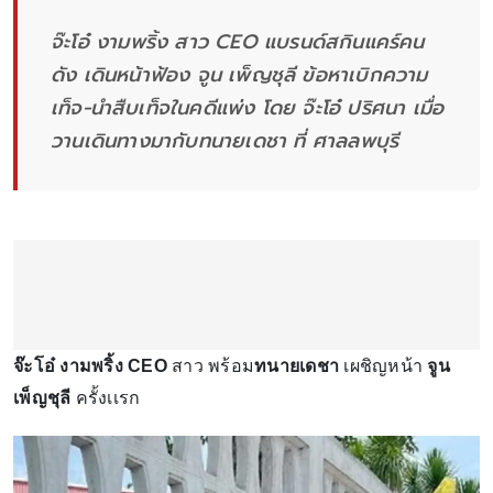
จ๊ะโอ๋ งามพริ้ง สาว CEO แบรนด์สกินแคร์คน
ดัง เดินหน้าฟ้อง จูน เพ็ญชุลี ข้อหาเบิกความ
เท็จ-นำสืบเท็จในคดีแพ่ง โดย จ๊ะโอ๋ ปริศนา เมื่อ
วานเดินทางมากับทนายเดชา ที่ ศาลลพบุรี
จ๊ะโอ๋ งามพริ้ง CEO
สาว พร้อม
ทนายเดชา
เผชิญหน้า
จูน
เพ็ญชุลี
ครั้งเเรก