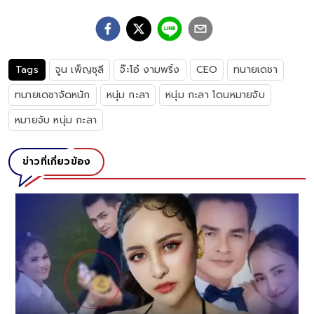
Tags
จูน เพ็ญชุลี
จ๊ะโอ๋ งามพริ้ง
CEO
ทนายเดชา
ทนายเดชาจัดหนัก
หนุ่ม กะลา
หนุ่ม กะลา โดนหมายจับ
หมายจับ หนุ่ม กะลา
ข่าวที่เกี่ยวข้อง