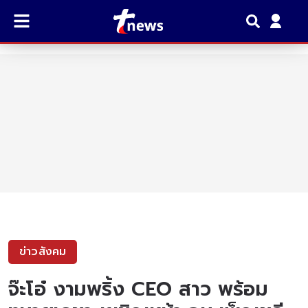
ข่าวสังคม
จ๊ะโอ๋ งามพริ้ง CEO สาว พร้อม