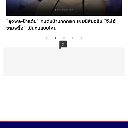
“ลุงพล-ป้าแต๋น” คนดังบ้านกกกอก เผยนิสัยจริง “จ๊ะโอ๋
งามพริ้ง” เป็นคนแบบไหน