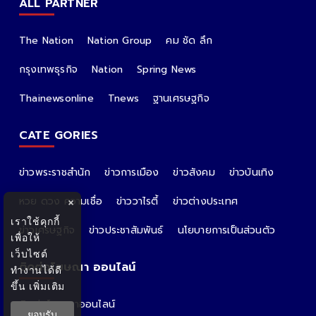
ALL PARTNER
The Nation
Nation Group
คม ชัด ลึก
กรุงเทพธุรกิจ
Nation
Spring News
Thainewsonline
Tnews
ฐานเศรษฐกิจ
CATE GORIES
ข่าวพระราชสำนัก
ข่าวการเมือง
ข่าวสังคม
ข่าวบันเทิง
หวย ดวง ความเชื่อ
ข่าววาไรตี้
ข่าวต่างประเทศ
×
เราใช้คุกกี้
ข่าวเศรษฐกิจ
ข่าวประชาสัมพันธ์
นโยบายการเป็นส่วนตัว
เพื่อให้
เว็บไซต์
ติดต่อโฆษณา ออนไลน์
ทำงานได้ดี
ขึ้น
เพิ่มเติม
ติดต่อโฆษณาออนไลน์
ยอมรับ