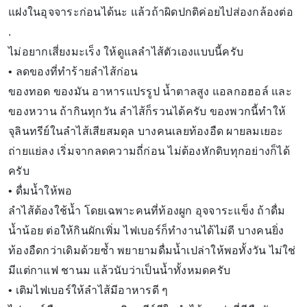
แฝงในอุจจาระก่อนได้นะ แล้วถ้าผิดปกติค่อยไปส่องกล้องต่อ
.
ไม่อยากเสี่ยงมะเร็ง ให้ดูแลลำไส้ตัวเองแบบนี้ครับ
• ลดของที่ทำร้ายลำไส้ก่อน
ของทอด ของมัน อาหารแปรรูป น้ำตาลสูง แอลกอฮอล์ และ
ของหวาน ถ้ากินทุกวัน ลำไส้ก็รวนได้ครับ ของพวกนี้ทำให้
จุลินทรีย์ในลำไส้เสียสมดุล บางคนเลยท้องอืด ผายลมเยอะ
ถ่ายแย่ลง เริ่มจากลดความถี่ก่อน ไม่ต้องหักดิบทุกอย่างก็ได้
ครับ
• ดื่มน้ำให้พอ
ลำไส้ต้องใช้น้ำ โดยเฉพาะคนที่ท้องผูก อุจจาระแข็ง ถ้าดื่ม
น้ำน้อย ต่อให้กินผักเพิ่ม ไฟเบอร์ก็ทำงานได้ไม่ดี บางคนยิ่ง
ท้องอืดกว่าเดิมด้วยซ้ำ พยายามดื่มน้ำเปล่าให้พอทั้งวัน ไม่ใช่
มีแต่กาแฟ ชานม แล้วนับว่าเป็นน้ำทั้งหมดครับ
• เติมไฟเบอร์ให้ลำไส้มีอาหารดี ๆ