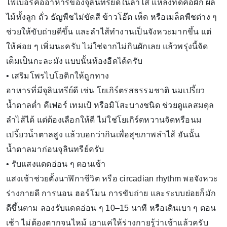
ไฟเบอร์คืออาหารของจุลินทรีย์ดีในลำไส้ แหล่งที่ดีคือผัก ผล
ไม้ทั้งลูก ถั่ว ธัญพืชไม่ขัดสี ข้าวโอ๊ต เห็ด หรือเมล็ดพืชต่าง ๆ
ช่วยให้ขับถ่ายดีขึ้น และลำไส้ทำงานเป็นจังหวะมากขึ้น แต่
ให้ค่อย ๆ เพิ่มนะครับ ไม่ใช่จากไม่กินผักเลย แล้วพรุ่งนี้จัด
เต็มเป็นกะละมัง แบบนั้นท้องอืดได้ครับ
• เสริมโพรไบโอติกให้ถูกทาง
อาหารที่มีจุลินทรีย์ดี เช่น โยเกิร์ตรสธรรมชาติ นมเปรี้ยว
น้ำตาลต่ำ คีเฟอร์ เทมเป้ หรือมิโสะบางชนิด ช่วยดูแลสมดุล
ลำไส้ได้ แต่ต้องเลือกให้ดี ไม่ใช่โยเกิร์ตหวานจัดหรือนม
เปรี้ยวน้ำตาลสูง แล้วบอกว่ากินเพื่อสุขภาพลำไส้ อันนั้น
น้ำตาลมาก่อนจุลินทรีย์ครับ
• รับแสงแดดอ่อน ๆ ตอนเช้า
แสงเช้าช่วยตั้งนาฬิกาชีวิต หรือ circadian rhythm พอจังหวะ
ร่างกายดี การนอน ฮอร์โมน การขับถ่าย และระบบย่อยก็มัก
ดีขึ้นตาม ลองรับแดดอ่อน ๆ 10–15 นาที หรือเดินเบา ๆ ตอน
เช้า ไม่ต้องตากจนไหม้ เอาแค่ให้ร่างกายรู้ว่าเช้าแล้วครับ