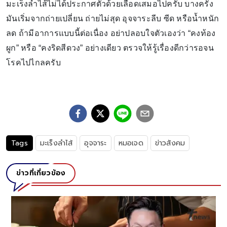
มะเร็งลำไส้ไม่ได้ประกาศตัวด้วยเลือดเสมอไปครับ บางครั้ง
มันเริ่มจากถ่ายเปลี่ยน ถ่ายไม่สุด อุจจาระลีบ ซีด หรือน้ำหนัก
ลด ถ้ามีอาการแบบนี้ต่อเนื่อง อย่าปลอบใจตัวเองว่า “คงท้อง
ผูก” หรือ “คงริดสีดวง” อย่างเดียว ตรวจให้รู้เรื่องดีกว่ารอจน
โรคไปไกลครับ
Tags
มะเร็งลำไส้
อุจจาระ
หมอเจด
ข่าวสังคม
ข่าวที่เกี่ยวข้อง