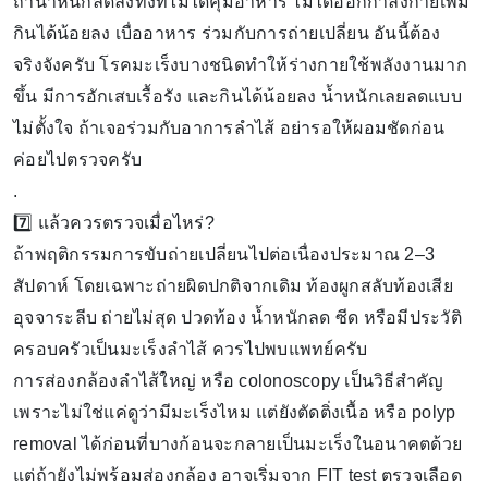
ถ้าน้ำหนักลดลงทั้งที่ไม่ได้คุมอาหาร ไม่ได้ออกกำลังกายเพิ่ม
กินได้น้อยลง เบื่ออาหาร ร่วมกับการถ่ายเปลี่ยน อันนี้ต้อง
จริงจังครับ โรคมะเร็งบางชนิดทำให้ร่างกายใช้พลังงานมาก
ขึ้น มีการอักเสบเรื้อรัง และกินได้น้อยลง น้ำหนักเลยลดแบบ
ไม่ตั้งใจ ถ้าเจอร่วมกับอาการลำไส้ อย่ารอให้ผอมชัดก่อน
ค่อยไปตรวจครับ
.
7️⃣ แล้วควรตรวจเมื่อไหร่?
ถ้าพฤติกรรมการขับถ่ายเปลี่ยนไปต่อเนื่องประมาณ 2–3
สัปดาห์ โดยเฉพาะถ่ายผิดปกติจากเดิม ท้องผูกสลับท้องเสีย
อุจจาระลีบ ถ่ายไม่สุด ปวดท้อง น้ำหนักลด ซีด หรือมีประวัติ
ครอบครัวเป็นมะเร็งลำไส้ ควรไปพบแพทย์ครับ
การส่องกล้องลำไส้ใหญ่ หรือ colonoscopy เป็นวิธีสำคัญ
เพราะไม่ใช่แค่ดูว่ามีมะเร็งไหม แต่ยังตัดติ่งเนื้อ หรือ polyp
removal ได้ก่อนที่บางก้อนจะกลายเป็นมะเร็งในอนาคตด้วย
แต่ถ้ายังไม่พร้อมส่องกล้อง อาจเริ่มจาก FIT test ตรวจเลือด