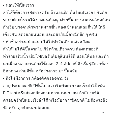
• นอนให้เป็นเวลา
ลำไส้ก็ต้องการจังหวะครับ ถ้านอนดึก ตื่นไม่เป็นเวลา กินดึก
ระบบย่อยก็รวนได้ บางคนท้องผูกง่ายขึ้น บางคนกรดไหลย้อน
กำเริบ บางคนหิวหวานมากขึ้น ลองเข้านอนและตื่นให้ใกล้
เคียงกัน ลดจอก่อนนอน และอย่ากินมื้อหนักดึก ๆ ครับ
• ทำซ้ำอย่างสม่ำเสมอ ไม่ใช่ทำวันเดียวแล้วหวังผล
ลำไส้ไม่ได้ดีขึ้นจากโยเกิร์ตถ้วยเดียวครับ ต้องลดของที่
ทำร้าย เติมน้ำ เติมไฟเบอร์ เติมจุลินทรีย์ดี นอนให้พอ และทำ
ต่อเนื่อง หลายคนต้องใช้เวลา 2–4 สัปดาห์ ถึงเริ่มรู้สึกว่าท้อง
อืดลดลง ถ่ายดีขึ้น หรือร่างกายเบาขึ้นครับ
• ถึงไม่มีอาการ ก็ต้องคัดกรองตามวัย
อายุประมาณ 45 ปีขึ้นไป ควรเริ่มคัดกรองมะเร็งลำไส้ เช่น
FIT test หรือส่องกล้องตามความเหมาะสม ถ้ามีประวัติ
ครอบครัวเป็นมะเร็งลำไส้ หรือมีอาการผิดปกติ ไม่ต้องรอถึง
45 ครับ คุยกับหมอก่อนเลย