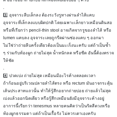
.
3️⃣ อุจจาระลีบเล็กลง ต้องระวังรูทางผ่านลำไส้แคบ
อุจจาระที่เล็กลงแบบผิดปกติ โดยเฉพาะเล็กยาวเหมือนดินสอ
หรือที่เรียกว่า pencil-thin stool อาจเกิดจากรูของลำไส้ หรือ
lumen แคบลง อุจจาระเลยถูกรีดผ่านช่องแคบ ๆ ออกมา
ไม่ใช่ว่าถ่ายลีบครั้งเดียวต้องเป็นมะเร็งนะครับ แต่ถ้าเป็นซ้ำ
ๆ ร่วมกับท้องผูก ถ่ายไม่สุด น้ำหนักลด หรือซีด อันนี้ต้องตรวจ
ให้ชัด
.
4️⃣ ปวดเบ่ง ถ่ายไม่สุด เหมือนมีอะไรค้างตลอดเวลา
ถ้าก้อนอยู่บริเวณปลายลำไส้ตรง หรือ rectum มันอาจกระตุ้น
เส้นประสาทแถวนั้น ทำให้รู้สึกอยากถ่ายบ่อย ถ่ายแล้วไม่สุด
เบ่งแล้วออกนิดเดียว หรือรู้สึกเหมือนยังมีอุจจาระค้างอยู่
อาการนี้เรียกว่า tenesmus หลายคนคิดว่าเป็นริดสีดวงหรือ
ท้องผูกธรรมดา แต่ถ้าเป็นเรื้อรัง ไม่ควรเดาเองครับ