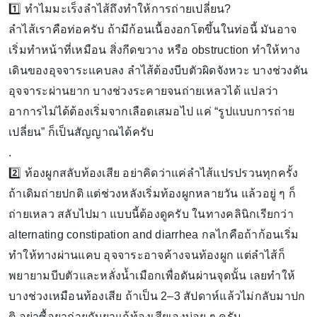
1️⃣ ทำไมมะเร็งลำไส้ถึงทำให้การถ่ายเปลี่ยน?
ลำไส้เราคือท่อครับ ถ้ามีก้อนเนื้องอกโตขึ้นในท่อนี้ มันอาจ
เริ่มทำหน้าที่เหมือน สิ่งกีดขวาง หรือ obstruction ทำให้ทาง
เดินของอุจจาระแคบลง ลำไส้ต้องบีบตัวผิดจังหวะ บางช่วงดัน
อุจจาระผ่านยาก บางช่วงระคายจนถ่ายเหลวได้ แปลว่า
อาการไม่ได้ต้องเริ่มจากเลือดเสมอไป แค่ “รูปแบบการถ่าย
เปลี่ยน” ก็เป็นสัญญาณได้ครับ
.
2️⃣ ท้องผูกสลับท้องเสีย อย่าคิดว่าแค่ลำไส้แปรปรวนทุกครั้ง
ถ้าเดิมถ่ายปกติ แต่ช่วงหลังเริ่มท้องผูกหลายวัน แล้วอยู่ ๆ ก็
ถ่ายเหลว สลับไปมา แบบนี้ต้องดูครับ ในทางคลินิกเรียกว่า
alternating constipation and diarrhea กลไกคือถ้าก้อนเริ่ม
ทำให้ทางผ่านแคบ อุจจาระอาจค้างจนท้องผูก แต่ลำไส้ก็
พยายามบีบตัวและหลั่งน้ำเมือกเพื่อดันผ่านจุดนั้น เลยทำให้
บางช่วงเหมือนท้องเสีย ถ้าเป็น 2–3 สัปดาห์แล้วไม่กลับมาปก
ติ อย่าซื้อยาถ่ายกับยาแก้ท้องเสียเองบ่อย ๆ ครับ