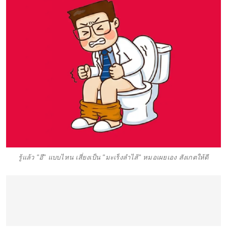
รู้แล้ว "อึ" แบบไหน เสี่ยงเป็น "มะเร็งลำไส้" หมอเผยเอง สังเกตให้ดี