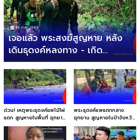
14 ก.ค. 2569
เจอแล้ว พระสงฆ์สูญหาย หลัง
เดินธุดงค์หลงทาง - เกิด
อุบัติเหตุแพแตก
ด่วน! เหตุพระธุดงค์แพไม้ไผ่
พระธุดงค์แพแตกกลาง
แตก สูญหายในพื้นที่ อุทยาน
อุทยาน สูญหายในป่าจังหวัด
แห่งชาติแก่งกรุง
สุราษฎร์ธานี