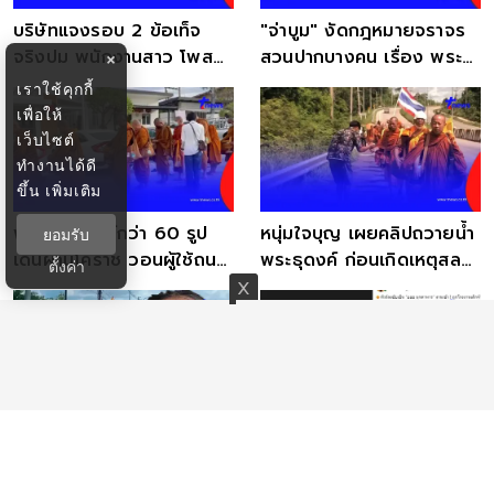
บริษัทแจงรอบ 2 ข้อเท็จ
"จ่าบูม" งัดกฎหมายจราจร
จริงปม พนักงานสาว โพสต์
สวนปากบางคน เรื่อง พระ
×
วิจารณ์คณะพระธุดงค์
ธุดงค์ เดินข้างทาง
เราใช้คุกกี้
เพื่อให้
เว็บไซต์
ทำงานได้ดี
ขึ้น
เพิ่มเติม
พบพระธุดงค์กว่า 60 รูป
หนุ่มใจบุญ เผยคลิปถวายน้ำ
ยอมรับ
เดินผ่านโคราช วอนผู้ใช้ถนน
พระธุดงค์ ก่อนเกิดเหตุสลด
ตั้งค่า
ชะลอความเร็ว
ชาวเน็ตอาลัย
งานเข้าแล้ว "ออย
รู้แล้วออย มุกดาหารคือใคร
มุกดาหาร" โพสต์โทษพระ
ถึงว่าโพสต์สวนกระแส ล่าสุด
ธุดงค์ ล่าสุดบริษัทออกแถลง
โดนไล่ออก?