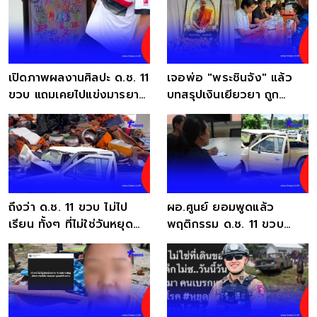
เปิดภาพผลงานศิลปะ ด.ช. 11
เจอพ่อ "พระชินจัง" แล้ว
ขวบ แถมเคยไปแข่งมารยาท
บทสรุปเงินเยียวยา ถูก
ไทยได้เหรียญทอง
เด็ก11ซิ่งชนมรณภาพ
ถึงว่า ด.ช. 11 ขวบ ไม่ไป
ผอ.ศูนย์ ยอมพูดแล้ว
เรียน ทั้งๆ ที่ไม่ใช่วันหยุด
พฤติกรรม ด.ช. 11 ขวบ
ก่อนเกิดเรื่อง
ก่อนขับรถชนพระเดินธุดงค์