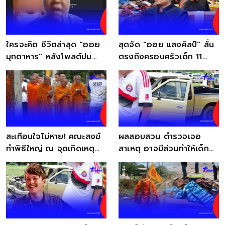
ใครจะคิด ชีวิตล่าสุด "ออย
สุดจัด "ออย แสงศิลป์" ลั่น
มุกดาหาร" หลังโพสต์ปม
ตรงถึงครอบครัวเด็ก 11
ด.ช. 11 ขวบ
ใจดำยันวันสุดท้าย
สะเทือนใจไม่หาย! คณะสงฆ์
ผลสอบสวน ตำรวจเจอ
ทำพิธีใหญ่ ณ จุดเกิดเหตุ
สาเหตุ อาจมีส่วนทำให้เด็ก
พระมรณภาพ
ชายวัย 11 เครียด