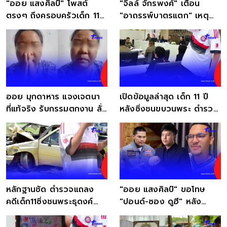
"ออย แสงศิลป์" โพสต์
"จิลล์ จักรพงศ์" เตือน
ตรงๆ ถึงครอบครัวเด็ก 11
"อาถรรพ์บาตรแตก" เหตุ
หลังซิ่งชนพระธุดงค์
พระมรณภาพหมู่ลาง
อัปมงคล
ออย มุกดาหาร แจงเจตนา
เปิดข้อมูลล่าสุด เด็ก 11 ปี
ที่แท้จริง รับกรรมตกงาน ลั่น
หลังซิ่งชนขบวนพระ ตำรวจ
ไม่มีข้าวจะกิน
เผยอาการล่าสุด
หลักฐานชัด ตำรวจแถลง
"ออย แสงศิลป์" ขอโทษ
คดีเด็ก11ซิ่งชนพระธุดงค์
"ปอนด์-ซอง ดูฮี" หลัง
แม่-ยาย ส่องานเข้า
ดราม่าสงครามส่งศพ