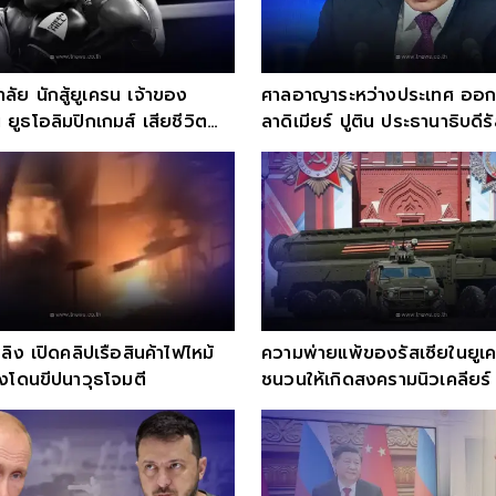
ัย นักสู้ยูเครน เจ้าของ
ศาลอาญาระหว่างประเทศ ออก
 ยูธโอลิมปิกเกมส์ เสียชีวิต
ลาดิเมียร์ ปูติน ประธานาธิบดีร
ลิง เปิดคลิปเรือสินค้าไฟไหม้
ความพ่ายแพ้ของรัสเซียในยูเ
ังโดนขีปนาวุธโจมตี
ชนวนให้เกิดสงครามนิวเคลียร์