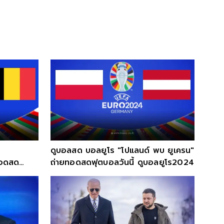
ดูบอลสด บอลยูโร "โปแลนด์ พบ ยูเครน"
ทอดสด
ถ่ายทอดสดฟุตบอลวันนี้ ดูบอลยูโร2024