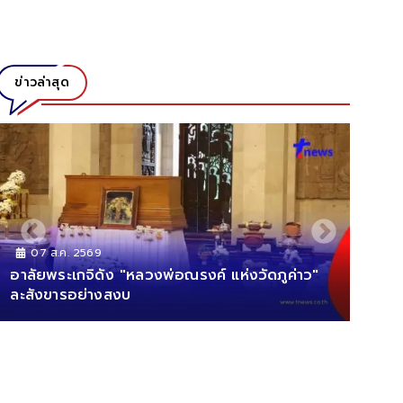
ข่าวล่าสุด
07 ส.ค. 2569
07 ส.ค. 
ัยพระเกจิดัง "หลวงพ่อณรงค์ แห่งวัดภูค่าว"
เต็มตา! หน
ังขารอย่างสงบ
ซ่อนบ้องไว้ใ