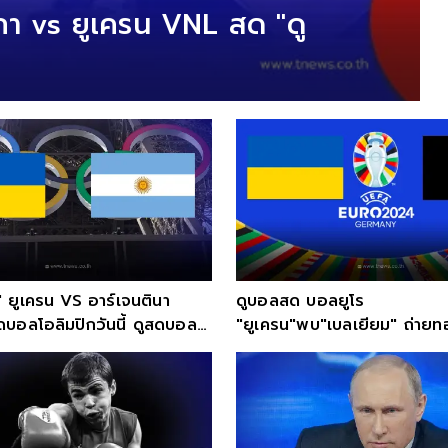
กา vs ยูเครน VNL สด "ดู
 ยูเครน VS อาร์เจนตินา
ดูบอลสด บอลยูโร
บอลโอลิมปิกวันนี้ ดูสดบอล
"ยูเครน"พบ"เบลเยียม" ถ่าย
ฟุตบอลวันนี้ ดูบอลยูโร2024