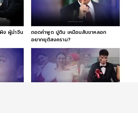
ผิง ผู้นำจีน
ถอดคำพูด ปูติน เหมือนสับขาหลอก
อยากยุติสงคราม?
าว บัญชา
เจ้าสาวชวน 8 นางแบบมาเป็นเพื่อนเจ้า
สาว แต่ชาวเน็ตหลุดโฟกัสสีหน้าเจ้าบ่าว