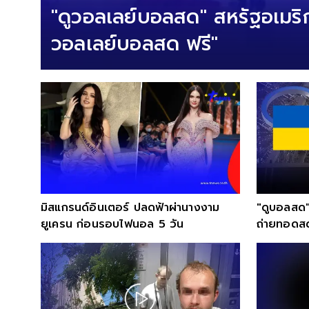
"ดูวอลเลย์บอลสด" สหรัฐอเมริ
วอลเลย์บอลสด ฟรี"
มิสแกรนด์อินเตอร์ ปลดฟ้าผ่านางงาม
"ดูบอลสด"
ยูเครน ก่อนรอบไฟนอล 5 วัน
ถ่ายทอดสด
โอลิมปิก