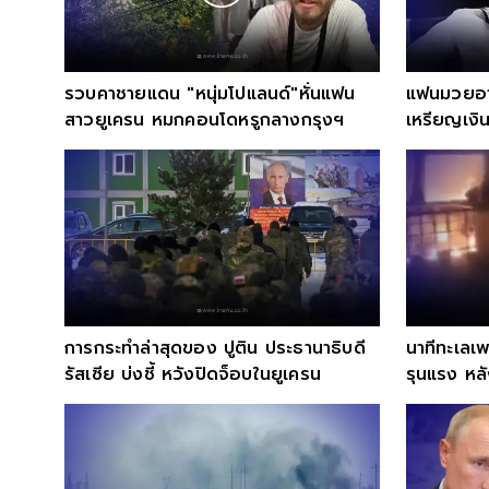
รวบคาชายแดน "หนุ่มโปแลนด์"หั่นแฟน
แฟนมวยอาล
สาวยูเครน หมกคอนโดหรูกลางกรุงฯ
เหรียญเงิน
แล้ว
การกระทำล่าสุดของ ปูติน ประธานาธิบดี
นาทีทะเลเพ
รัสเซีย บ่งชี้ หวังปิดจ็อบในยูเครน
รุนแรง หล