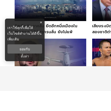
×
รัสเซียประกาศลั่น ยึดอีกหนึ่งเมืองใน
เสียงระเบิด
เราใช้คุกกี้เพื่อให้
ยูเครน แต่ผู้นำยูเครนลั่น ยังไม่แพ้
สองชาติต่า
เว็บไซต์ทำงานได้ดีขึ้น
เพิ่มเติม
ยอมรับ
ตั้งค่า
เผยปฏิบัติการลับสุดยอดพา
บัวขาว หน
ประธานาธิบดียูเครน สู่สหรัฐฯ
เปรยตำนาน
คืน