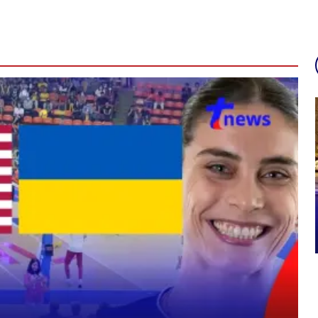
07 ส.ค. 2569
รวบยกกลุ่ม! แรงงานเถื่อนเมียนมา ซ่อนตัวกลางป่า
อาล
เกริงกระเวีย
ละส