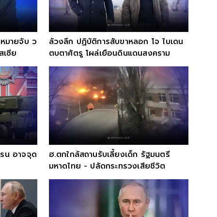
หมายจับ ว
ล้วงลึก ปฏิบัติการสับขาหลอก โจ ไบเดน
ัสเซีย
ตบตาศัตรู โผล่เยือนดินแดนสงคราม
ครน อาจจุด
ฮ.ตกใกล้สถานรับเลี้ยงเด็ก รัฐมนตรี
มหาดไทย - ปลัดกระทรวงเสียชีวิต