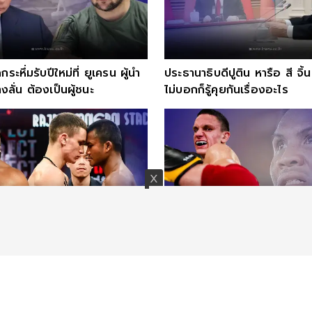
กระหึ่มรับปีใหม่ที่ ยูเครน ผู้นำ
ประธานาธิบดีปูติน หารือ สี จิ้น
งลั่น ต้องเป็นผู้ชนะ
ไม่บอกก็รู้คุยกันเรื่องอะไร
ักใจชกดาวรุ่งยูเครนวัย20ปี
นักชกยูเครน ปากแซ่บถึง บัวข
ทุกอย่างอาจจบลงเพียงข้าม
เมฆ มั่นใจเป็นคนแรกที่ดับซ่า