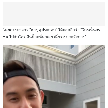
โดยภรรยาสาว "ฮารุ สุประกอบ" ได้บอกอีกว่า "ใครเห็นกร
ชน ไปกับใคร อินบ็อกซ์มาเลย เดี๋ยว ฮร จะจัดการ"