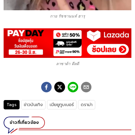
กาย รัชชานนท์ ฮารุ
ลาซาด้า ดีลดี
Tags
ข่าวบันเทิง
เมียยูทูบเบอร์
ดราม่า
ข่าวที่เกี่ยวข้อง