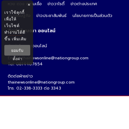
หวย ดวง ความเชื่อ
ข่าววาไรตี้
ข่าวต่างประเทศ
×
เราใช้คุกกี้
ข่าวเศรษฐกิจ
ข่าวประชาสัมพันธ์
นโยบายการเป็นส่วนตัว
เพื่อให้
เว็บไซต์
ติดต่อโฆษณา ออนไลน์
ทำงานได้ดี
ขึ้น
เพิ่มเติม
ติดต่อโฆษณาออนไลน์
ยอมรับ
คุณอ้อ
Email : thainewsonline@nationgroup.com
ตั้งค่า
Tel: 0814407654
ติดต่อฝ่ายข่าว
thainewsonline@nationgroup.com
โทร. 02-338-3333 ต่อ 3343