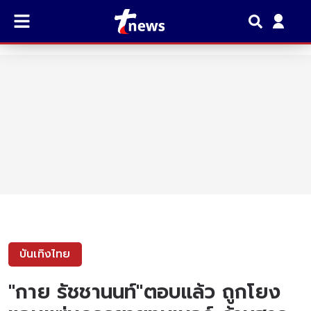
บันเทิงไทย
"กาย รัชชานนท์"ตอบแล้ว ถูกโยง