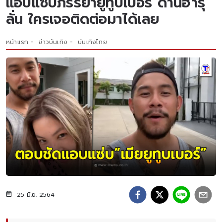
แอบแซ่บภรรยายูทูบเบอร์ ด้านฮารุ
ลั่น ใครเจอติดต่อมาได้เลย
หน้าแรก
ข่าวบันเทิง
บันเทิงไทย
25 มิ.ย. 2564