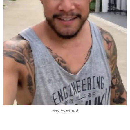
กาย รัชชานนท์