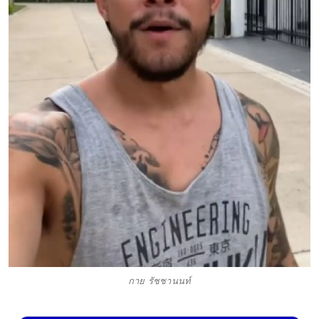
กาย รัชชานนท์