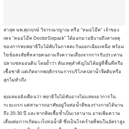
ล่าสุด นพ.ศุภฤกษ์ วิจารณาญาณ หรือ "หมอโอ๊ค" เจ้าของ
เพจ "หมอโอ๊ค DoctorSixpack" ได้ออกมาอธิบายถึงสาเหตุ
ของการพบพยาธิใบไม้ตับในภาคตะวันออกเฉียงเหนือ พร้อม
ไขข้อสงสัยที่หลายคนถามถึงความเสี่ยงจากการรับประทาน
ปลาแซลมอนดิบ โดยย้ำว่า ต้นเหตุสำคัญไม่ได้อยู่ที่พื้นที่หรือ
เชื้อชาติ แต่เกิดจากพฤติกรรมการบริโภคปลาน้ำจืดดิบหรือ
สุกไม่ทั่วถึง
คุณหมอยังเตือนว่า พยาธิใบไม้ตับอาจไม่แสดงอาการใน
ระยะแรก แต่สามารถอาศัยอยู่ในท่อน้ำดีของร่างกายได้นาน
ถึง 20-30 ปี และหากติดเชื้อซ้ำเป็นเวลานาน อาจเพิ่มความ
เสี่ยงต่อการเกิดมะเร็งท่อน้ำดี ซึ่งเป็นโรคร้ายที่พบในอัตราสูง