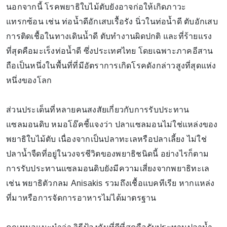
นอกจากนี้ โรคพยาธิใบไม้ตับยังอาจก่อให้เกิดภาวะ
แทรกซ้อน เช่น ท่อน้ำดีอักเสบเรื้อรัง นิ่วในท่อน้ำดี ตับอักเสบ
การติดเชื้อในทางเดินน้ำดี ตับทำงานผิดปกติ และที่ร้ายแรง
ที่สุดคือมะเร็งท่อน้ำดี ซึ่งประเทศไทย โดยเฉพาะภาคอีสาน
ถือเป็นหนึ่งในพื้นที่ที่มีอัตราการเกิดโรคดังกล่าวสูงที่สุดแห่ง
หนึ่งของโลก
ส่วนประเด็นที่หลายคนสงสัยเกี่ยวกับการรับประทาน
แซลมอนดิบ หมอโอ๊คชี้แจงว่า ปลาแซลมอนไม่ใช่แหล่งของ
พยาธิใบไม้ตับ เนื่องจากเป็นปลาทะเลหรือปลาเลี้ยง ไม่ใช่
ปลาน้ำจืดที่อยู่ในวงจรชีวิตของพยาธิชนิดนี้ อย่างไรก็ตาม
การรับประทานแซลมอนดิบยังมีความเสี่ยงจากพยาธิทะเล
เช่น พยาธิตัวกลม Anisakis รวมถึงเชื้อแบคทีเรีย หากแหล่ง
ที่มาหรือการจัดการอาหารไม่ได้มาตรฐาน