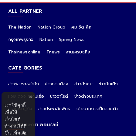
ALL PARTNER
The Nation
Nation Group
คม ชัด ลึก
กรุงเทพธุรกิจ
Nation
Spring News
Thainewsonline
Tnews
ฐานเศรษฐกิจ
CATE GORIES
ข่าวพระราชสำนัก
ข่าวการเมือง
ข่าวสังคม
ข่าวบันเทิง
หวย ดวง ความเชื่อ
ข่าววาไรตี้
ข่าวต่างประเทศ
×
เราใช้คุกกี้
ข่าวเศรษฐกิจ
ข่าวประชาสัมพันธ์
นโยบายการเป็นส่วนตัว
เพื่อให้
เว็บไซต์
ติดต่อโฆษณา ออนไลน์
ทำงานได้ดี
ขึ้น
เพิ่มเติม